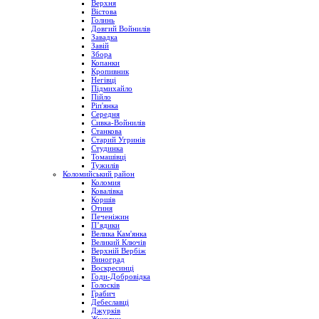
Верхня
Вістова
Голинь
Довгий Войнилів
Завадка
Завій
Збора
Копанки
Кропивник
Негівці
Підмихайло
Пійло
Ріп'янка
Середня
Сивка-Войнилів
Станкова
Старий Угринів
Студинка
Томашівці
Тужилів
Коломийський район
Коломия
Ковалівка
Коршів
Отиня
Печеніжин
П’ядики
Велика Кам'янка
Великий Ключів
Верхній Вербіж
Виноград
Воскресинці
Годи-Добровідка
Голосків
Грабич
Дебеславці
Джурків