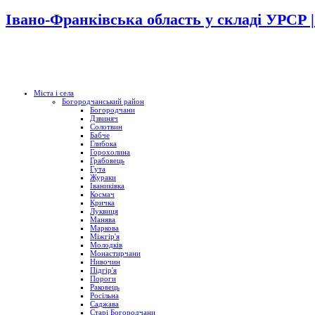
Івано-Франківська область у складі УРСР 
Міста і села
Богородчанський район
Богородчани
Дзвиняч
Солотвин
Бабче
Глибока
Горохолина
Грабовець
Гута
Жураки
Іваниківка
Космач
Кричка
Луквиця
Манява
Маркова
Міжгір'я
Молодків
Монастирчани
Нивочин
Підгір'я
Пороги
Раковець
Росільна
Саджава
Старі Богородчани