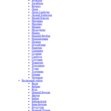
Жукотин
Загайпіль
Корнич
Ліски
Лісна Слобідка
Лісний Хлібичин
Малий Ключів
Марківка
Матеївці
Мишин
Молодятин
Нижнє
Нижній Вербіж
Новомарківка
Пилипи
Підгайчики
Раківчик
Семаківці
Сідлище
Слобода
Струпків
Товмачик
Торговиця
Турка
Угорники
Ценява
Черемхів
Косівський район
Косів
Кобаки
Кути
Нижній Березів
Яворів
Бабин
Бабинопілля
Баня-Березів
Брустурів
Великий Рожин