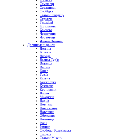
Росохач
Семаківці
Серафинці
Слобідка
Старий Гвіздець
Стрільче
Тишківці
Торговиця
Хмелева
Чернелиця
Чортовець
Ясенів-Пільний
Долинський район
Долина
Болехів
Вигода
Велика Тур'я
Витвиця
Вишків
Гошів
Гузіїв
Кальна
Княжолука
Козаківка
Кропивник
Лолин
Міжріччя
Надіїв
Новичка
Новоселиця
Новошин
Оболоння
Поляниця
Раків
Рахиня
Слобода-Болехівська
Солуків
Старий Мізунь