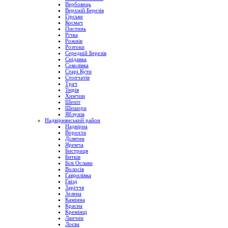
Вербовець
Верхній Березів
Гірське
Космач
Пистинь
Річка
Рожнів
Розтоки
Середній Березів
Снідавка
Соколівка
Старі Кути
Стопчатів
Трач
Тюдів
Химчин
Шепіт
Шешори
Яблунів
Надвірнянський район
Надвірна
Ворохта
Ділятин
Яремча
Бистриця
Битків
Білі Ослави
Волосів
Гаврилівка
Гвізд
Заріччя
Зелена
Камінна
Красна
Кремінці
Ланчин
Лоєва