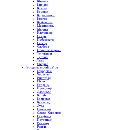
Кінашів
Кінчаки
Козина
Комарів
Коростовичі
Крилос
Кукільники
Маринопіль
Мединя
Насташине
Острів
Побережжя
Селець
Слобода
Старі Скоморохи
Тенетники
Тустань
Тязів
Яблунів
Городенківський район
Городенка
Чернятин
Виноград
Вікно
Гвіздець
Городниця
Далешове
Корнів
Котиківка
Кунисівці
Лука
Незвисько
Олієво-Королівка
Острівець
Поточище
Раковець
Рашків