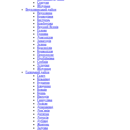
Старуня
Яблунька
Верховинський район
Верховина
Криворівня
Бистрець
Білоберізка
Верхній Ясенів
Голови
Гринява
Довгопілля
Замагорів
Зелена
Красноїлів
Кривопілля
Перехресне
Пробійнівка
Стебнів
Устеріки
Яблуниця
Галицький район
Галич
Більшівці
Бурштин
Блюдники
Бовшів
Бринь
Вікторів
Ганнусівка
Делієве
Демешківці
Дем’янів
Дитятин
Дорогів
Дубівці
Жовтень
Залуква