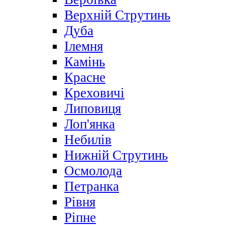
Верхній Струтинь
Дуба
Ілемня
Камінь
Красне
Креховичі
Липовиця
Лоп'янка
Небилів
Нижній Струтинь
Осмолода
Петранка
Рівня
Ріпне