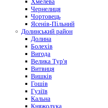
Хмелева
Чернелиця
Чортовець
Ясенів-Пільний
Долинський район
Долина
Болехів
Вигода
Велика Тур'я
Витвиця
Вишків
Гошів
Гузіїв
Кальна
Княжолука