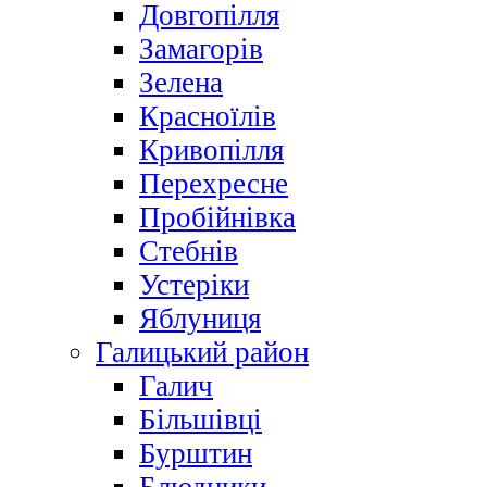
Довгопілля
Замагорів
Зелена
Красноїлів
Кривопілля
Перехресне
Пробійнівка
Стебнів
Устеріки
Яблуниця
Галицький район
Галич
Більшівці
Бурштин