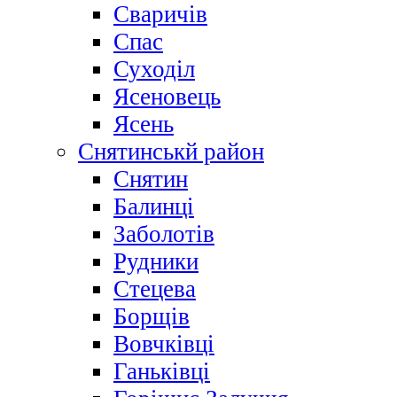
Сваричів
Спас
Суходіл
Ясеновець
Ясень
Снятинськй район
Снятин
Балинці
Заболотів
Рудники
Стецева
Борщів
Вовчківці
Ганьківці