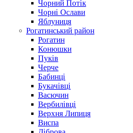
Чорний Потік
Чорні Ослави
Яблуниця
Рогатинський район
Рогатин
Конюшки
Пуків
Черче
Бабинці
Букачівці
Васючин
Вербилівці
Верхня Липиця
Виспа
Діброва