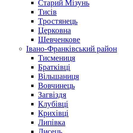
Старий Мізунь
Тисів
Тростянець
Церковна
Шевченкове
Івано-Франківський район
Тисмениця
Братківці
Вільшаниця
Вовчинець
Загвіздя
Клубівці
Крихівці
Липівка
Лисець