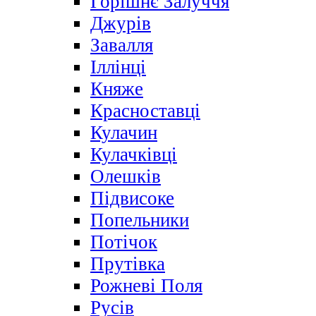
Горішнє Залуччя
Джурів
Завалля
Іллінці
Княже
Красноставці
Кулачин
Кулачківці
Олешків
Підвисоке
Попельники
Потічок
Прутівка
Рожневі Поля
Русів