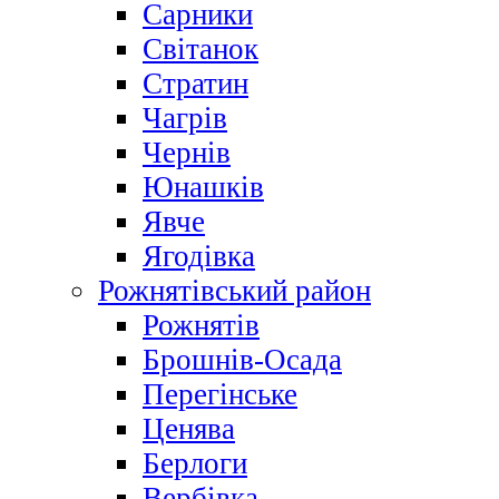
Сарники
Світанок
Стратин
Чагрів
Чернів
Юнашків
Явче
Ягодівка
Рожнятівський район
Рожнятів
Брошнів-Осада
Перегінське
Ценява
Берлоги
Вербівка