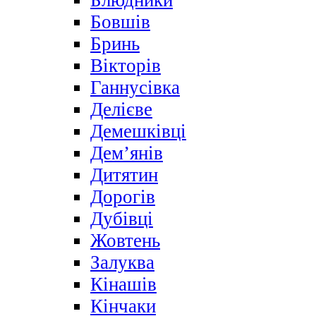
Блюдники
Бовшів
Бринь
Вікторів
Ганнусівка
Делієве
Демешківці
Дем’янів
Дитятин
Дорогів
Дубівці
Жовтень
Залуква
Кінашів
Кінчаки