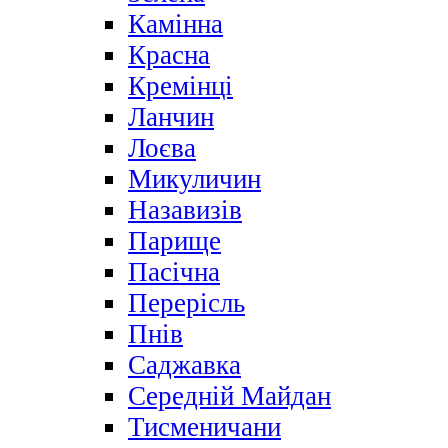
Камінна
Красна
Кремінці
Ланчин
Лоєва
Микуличин
Назавизів
Парище
Пасічна
Перерісль
Пнів
Саджавка
Середній Майдан
Тисменичани