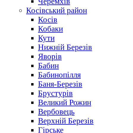
Черемхів
Косівський район
Косів
Кобаки
Кути
Нижній Березів
Яворів
Бабин
Бабинопілля
Баня-Березів
Брустурів
Великий Рожин
Вербовець
Верхній Березів
Гірське