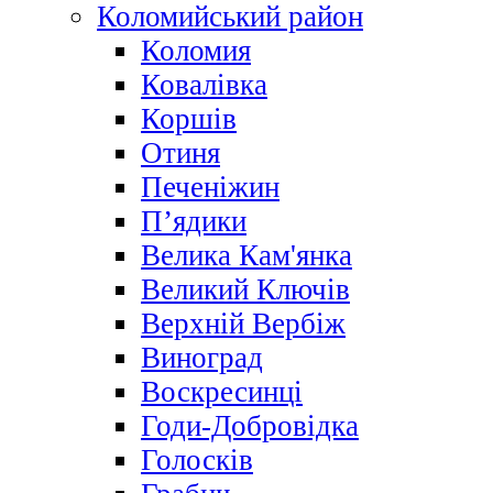
Коломийський район
Коломия
Ковалівка
Коршів
Отиня
Печеніжин
П’ядики
Велика Кам'янка
Великий Ключів
Верхній Вербіж
Виноград
Воскресинці
Годи-Добровідка
Голосків