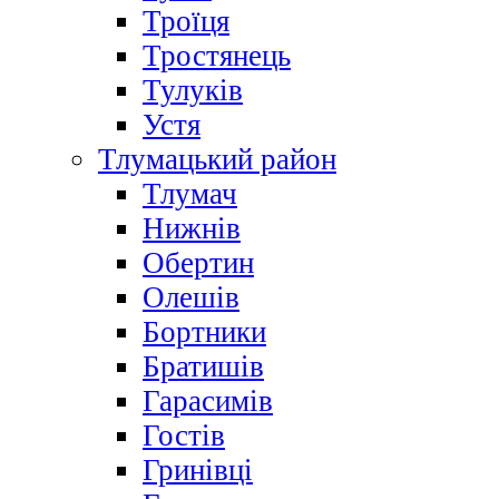
Троїця
Тростянець
Тулуків
Устя
Тлумацький район
Тлумач
Нижнів
Обертин
Олешів
Бортники
Братишів
Гарасимів
Гостів
Гринівці