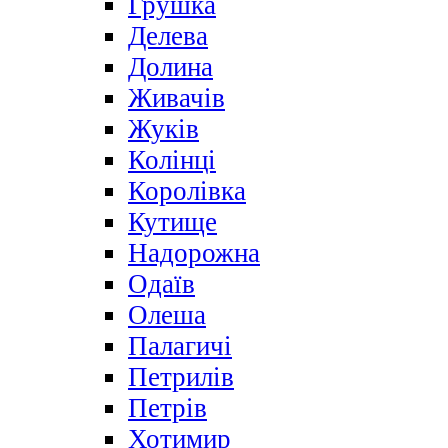
Грушка
Делева
Долина
Живачів
Жуків
Колінці
Королівка
Кутище
Надорожна
Одаїв
Олеша
Палагичі
Петрилів
Петрів
Хотимир