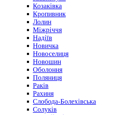
Козаківка
Кропивник
Лолин
Міжріччя
Надіїв
Новичка
Новоселиця
Новошин
Оболоння
Поляниця
Раків
Рахиня
Слобода-Болехівська
Солуків