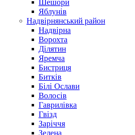
Шешори
Яблунів
Надвірнянський район
Надвірна
Ворохта
Ділятин
Яремча
Бистриця
Битків
Білі Ослави
Волосів
Гаврилівка
Гвізд
Заріччя
Зелена