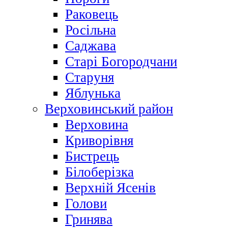
Раковець
Росільна
Саджава
Старі Богородчани
Старуня
Яблунька
Верховинський район
Верховина
Криворівня
Бистрець
Білоберізка
Верхній Ясенів
Голови
Гринява