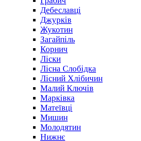
Грабич
Дебеславці
Джурків
Жукотин
Загайпіль
Корнич
Ліски
Лісна Слобідка
Лісний Хлібичин
Малий Ключів
Марківка
Матеївці
Мишин
Молодятин
Нижнє