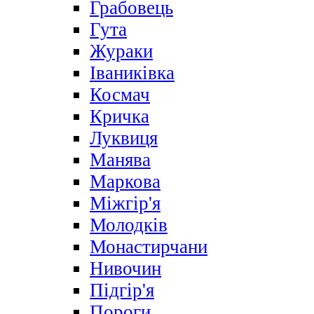
Грабовець
Гута
Жураки
Іваниківка
Космач
Кричка
Луквиця
Манява
Маркова
Міжгір'я
Молодків
Монастирчани
Нивочин
Підгір'я
Пороги