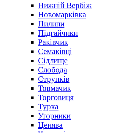
Нижній Вербіж
Новомарківка
Пилипи
Підгайчики
Раківчик
Семаківці
Сідлище
Слобода
Струпків
Товмачик
Торговиця
Турка
Угорники
Ценява