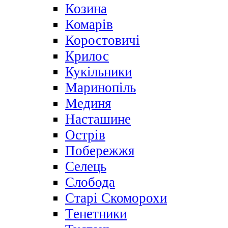
Козина
Комарів
Коростовичі
Крилос
Кукільники
Маринопіль
Мединя
Насташине
Острів
Побережжя
Селець
Слобода
Старі Скоморохи
Тенетники