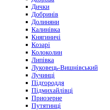
Дички
Добринів
Долиняни
Калинівка
Княгиничі
Козарі
Колоколин
Липівка
Луковець-Вишнівський
Лучинці
Підгороддя
Підмихайлівці
Приозерне
Путятинці