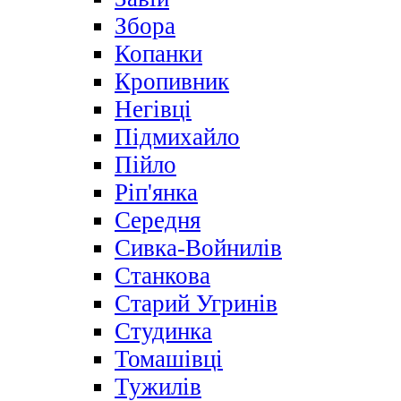
Збора
Копанки
Кропивник
Негівці
Підмихайло
Пійло
Ріп'янка
Середня
Сивка-Войнилів
Станкова
Старий Угринів
Студинка
Томашівці
Тужилів