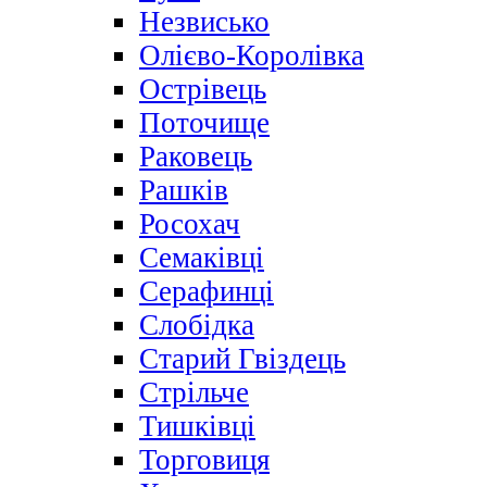
Незвисько
Олієво-Королівка
Острівець
Поточище
Раковець
Рашків
Росохач
Семаківці
Серафинці
Слобідка
Старий Гвіздець
Стрільче
Тишківці
Торговиця