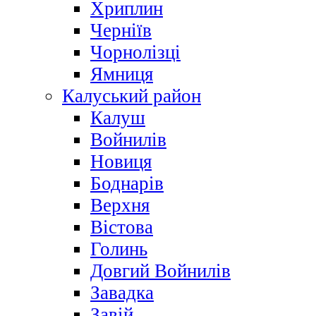
Хриплин
Черніїв
Чорнолізці
Ямниця
Калуський район
Калуш
Войнилів
Новиця
Боднарів
Верхня
Вістова
Голинь
Довгий Войнилів
Завадка
Завій