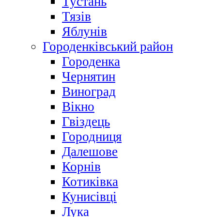
Тустань
Тязів
Яблунів
Городенківський район
Городенка
Чернятин
Виноград
Вікно
Гвіздець
Городниця
Далешове
Корнів
Котиківка
Кунисівці
Лука