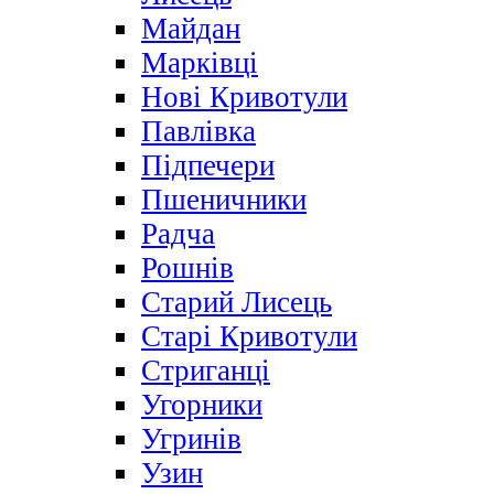
Майдан
Марківці
Нові Кривотули
Павлівка
Підпечери
Пшеничники
Радча
Рошнів
Старий Лисець
Старі Кривотули
Стриганці
Угорники
Угринів
Узин