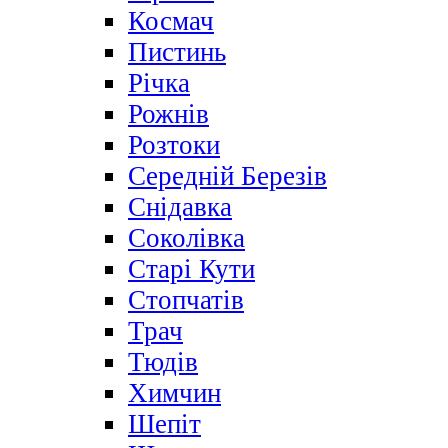
Космач
Пистинь
Річка
Рожнів
Розтоки
Середній Березів
Снідавка
Соколівка
Старі Кути
Стопчатів
Трач
Тюдів
Химчин
Шепіт