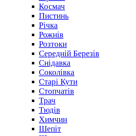
Космач
Пистинь
Річка
Рожнів
Розтоки
Середній Березів
Снідавка
Соколівка
Старі Кути
Стопчатів
Трач
Тюдів
Химчин
Шепіт