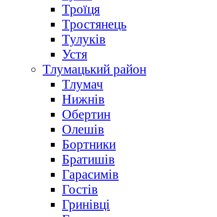
Троїця
Тростянець
Тулуків
Устя
Тлумацький район
Тлумач
Нижнів
Обертин
Олешів
Бортники
Братишів
Гарасимів
Гостів
Гринівці