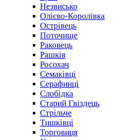
Незвисько
Олієво-Королівка
Острівець
Поточище
Раковець
Рашків
Росохач
Семаківці
Серафинці
Слобідка
Старий Гвіздець
Стрільче
Тишківці
Торговиця