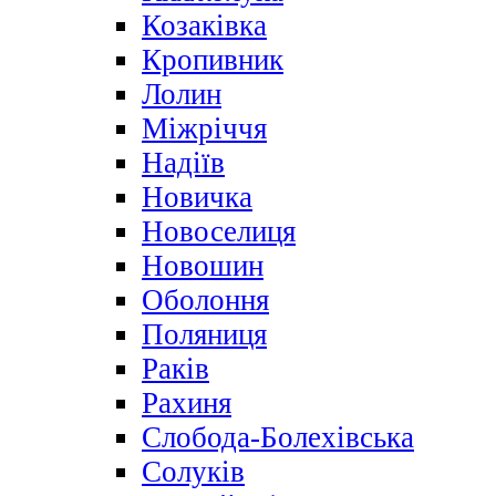
Козаківка
Кропивник
Лолин
Міжріччя
Надіїв
Новичка
Новоселиця
Новошин
Оболоння
Поляниця
Раків
Рахиня
Слобода-Болехівська
Солуків