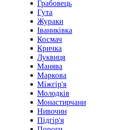
Грабовець
Гута
Жураки
Іваниківка
Космач
Кричка
Луквиця
Манява
Маркова
Міжгір'я
Молодків
Монастирчани
Нивочин
Підгір'я
Пороги