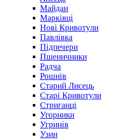
Майдан
Марківці
Нові Кривотули
Павлівка
Підпечери
Пшеничники
Радча
Рошнів
Старий Лисець
Старі Кривотули
Стриганці
Угорники
Угринів
Узин