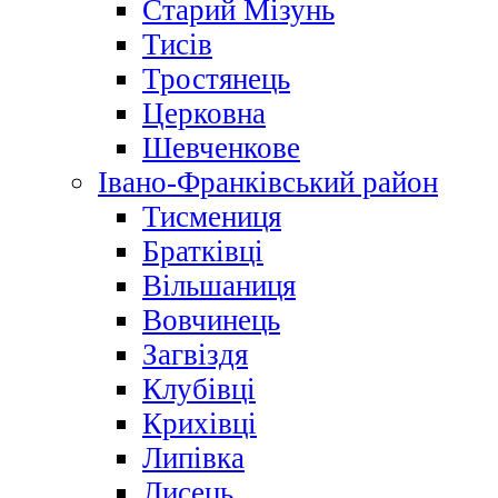
Старий Мізунь
Тисів
Тростянець
Церковна
Шевченкове
Івано-Франківський район
Тисмениця
Братківці
Вільшаниця
Вовчинець
Загвіздя
Клубівці
Крихівці
Липівка
Лисець