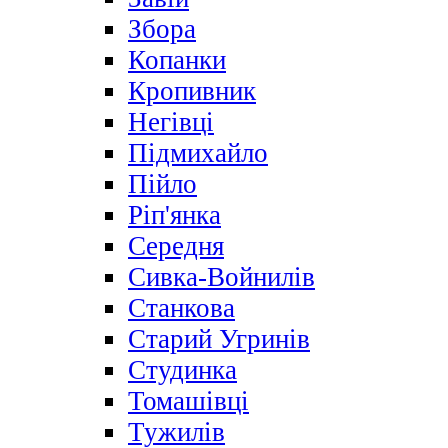
Збора
Копанки
Кропивник
Негівці
Підмихайло
Пійло
Ріп'янка
Середня
Сивка-Войнилів
Станкова
Старий Угринів
Студинка
Томашівці
Тужилів