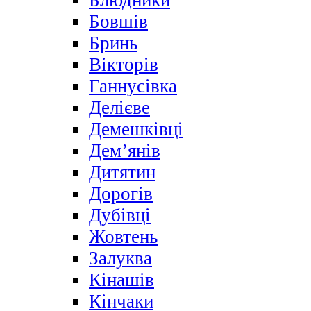
Блюдники
Бовшів
Бринь
Вікторів
Ганнусівка
Делієве
Демешківці
Дем’янів
Дитятин
Дорогів
Дубівці
Жовтень
Залуква
Кінашів
Кінчаки