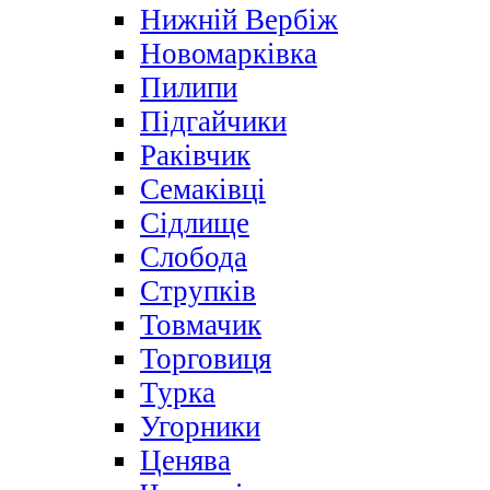
Нижній Вербіж
Новомарківка
Пилипи
Підгайчики
Раківчик
Семаківці
Сідлище
Слобода
Струпків
Товмачик
Торговиця
Турка
Угорники
Ценява