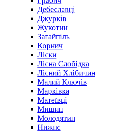
Грабич
Дебеславці
Джурків
Жукотин
Загайпіль
Корнич
Ліски
Лісна Слобідка
Лісний Хлібичин
Малий Ключів
Марківка
Матеївці
Мишин
Молодятин
Нижнє