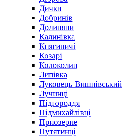
Дички
Добринів
Долиняни
Калинівка
Княгиничі
Козарі
Колоколин
Липівка
Луковець-Вишнівський
Лучинці
Підгороддя
Підмихайлівці
Приозерне
Путятинці