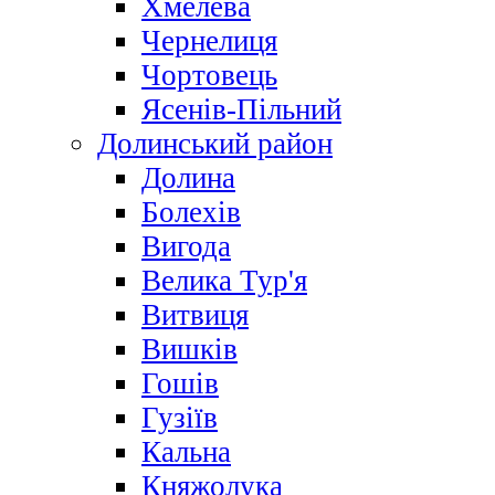
Хмелева
Чернелиця
Чортовець
Ясенів-Пільний
Долинський район
Долина
Болехів
Вигода
Велика Тур'я
Витвиця
Вишків
Гошів
Гузіїв
Кальна
Княжолука