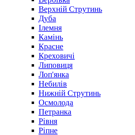
Верхній Струтинь
Дуба
Ілемня
Камінь
Красне
Креховичі
Липовиця
Лоп'янка
Небилів
Нижній Струтинь
Осмолода
Петранка
Рівня
Ріпне