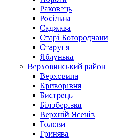
Раковець
Росільна
Саджава
Старі Богородчани
Старуня
Яблунька
Верховинський район
Верховина
Криворівня
Бистрець
Білоберізка
Верхній Ясенів
Голови
Гринява