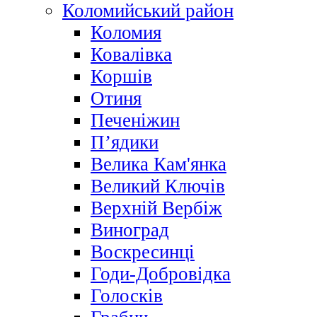
Коломийський район
Коломия
Ковалівка
Коршів
Отиня
Печеніжин
П’ядики
Велика Кам'янка
Великий Ключів
Верхній Вербіж
Виноград
Воскресинці
Годи-Добровідка
Голосків