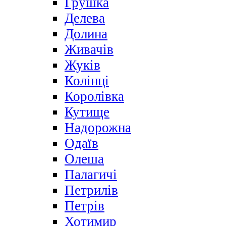
Грушка
Делева
Долина
Живачів
Жуків
Колінці
Королівка
Кутище
Надорожна
Одаїв
Олеша
Палагичі
Петрилів
Петрів
Хотимир