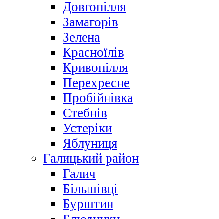
Довгопілля
Замагорів
Зелена
Красноїлів
Кривопілля
Перехресне
Пробійнівка
Стебнів
Устеріки
Яблуниця
Галицький район
Галич
Більшівці
Бурштин