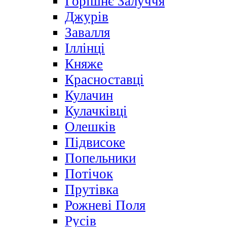
Горішнє Залуччя
Джурів
Завалля
Іллінці
Княже
Красноставці
Кулачин
Кулачківці
Олешків
Підвисоке
Попельники
Потічок
Прутівка
Рожневі Поля
Русів