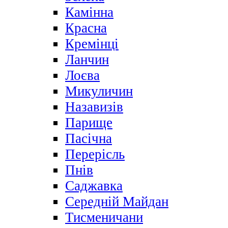
Камінна
Красна
Кремінці
Ланчин
Лоєва
Микуличин
Назавизів
Парище
Пасічна
Перерісль
Пнів
Саджавка
Середній Майдан
Тисменичани