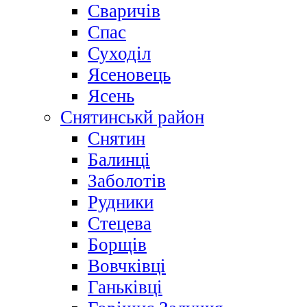
Сваричів
Спас
Суходіл
Ясеновець
Ясень
Снятинськй район
Снятин
Балинці
Заболотів
Рудники
Стецева
Борщів
Вовчківці
Ганьківці