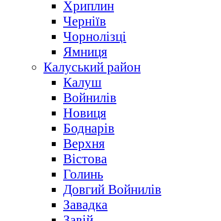
Хриплин
Черніїв
Чорнолізці
Ямниця
Калуський район
Калуш
Войнилів
Новиця
Боднарів
Верхня
Вістова
Голинь
Довгий Войнилів
Завадка
Завій