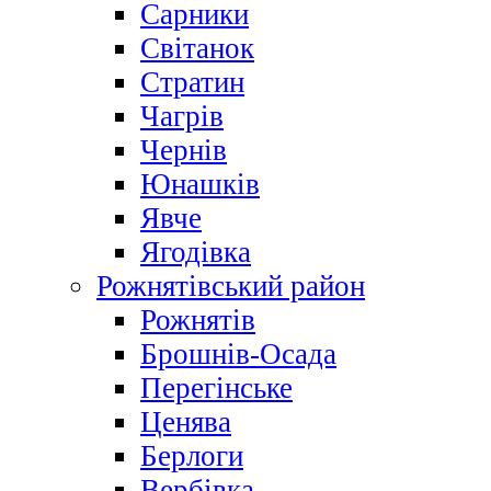
Сарники
Світанок
Стратин
Чагрів
Чернів
Юнашків
Явче
Ягодівка
Рожнятівський район
Рожнятів
Брошнів-Осада
Перегінське
Ценява
Берлоги
Вербівка