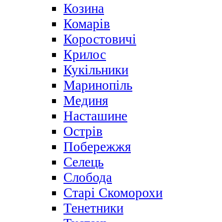
Козина
Комарів
Коростовичі
Крилос
Кукільники
Маринопіль
Мединя
Насташине
Острів
Побережжя
Селець
Слобода
Старі Скоморохи
Тенетники