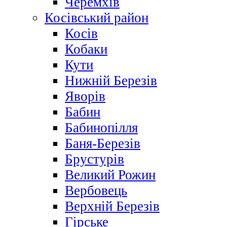
Черемхів
Косівський район
Косів
Кобаки
Кути
Нижній Березів
Яворів
Бабин
Бабинопілля
Баня-Березів
Брустурів
Великий Рожин
Вербовець
Верхній Березів
Гірське