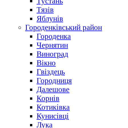
Тустань
Тязів
Яблунів
Городенківський район
Городенка
Чернятин
Виноград
Вікно
Гвіздець
Городниця
Далешове
Корнів
Котиківка
Кунисівці
Лука