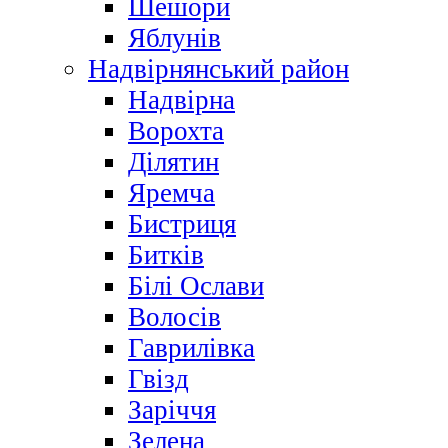
Шешори
Яблунів
Надвірнянський район
Надвірна
Ворохта
Ділятин
Яремча
Бистриця
Битків
Білі Ослави
Волосів
Гаврилівка
Гвізд
Заріччя
Зелена