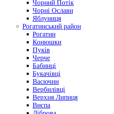
Чорний Потік
Чорні Ослави
Яблуниця
Рогатинський район
Рогатин
Конюшки
Пуків
Черче
Бабинці
Букачівці
Васючин
Вербилівці
Верхня Липиця
Виспа
Діброва