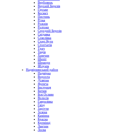
Вербовець
Верхній Березів
Гірське
Космач
Пистинь
Річка
Рожнів
Розтоки
Середній Березів
Снідавка
Соколівка
Старі Кути
Стопчатів
Трач
Тюдів
Химчин
Шепіт
Шешори
Яблунів
Надвірнянський район
Надвірна
Ворохта
Ділятин
Яремча
Бистриця
Битків
Білі Ослави
Волосів
Гаврилівка
Гвізд
Заріччя
Зелена
Камінна
Красна
Кремінці
Ланчин
Лоєва