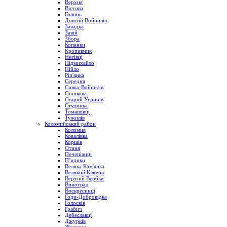
Верхня
Вістова
Голинь
Довгий Войнилів
Завадка
Завій
Збора
Копанки
Кропивник
Негівці
Підмихайло
Пійло
Ріп'янка
Середня
Сивка-Войнилів
Станкова
Старий Угринів
Студинка
Томашівці
Тужилів
Коломийський район
Коломия
Ковалівка
Коршів
Отиня
Печеніжин
П’ядики
Велика Кам'янка
Великий Ключів
Верхній Вербіж
Виноград
Воскресинці
Годи-Добровідка
Голосків
Грабич
Дебеславці
Джурків