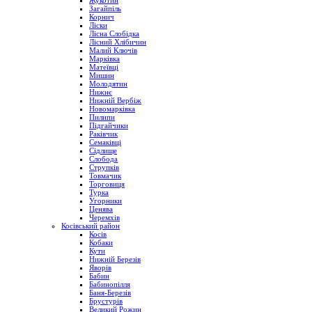
Жукотин
Загайпіль
Корнич
Ліски
Лісна Слобідка
Лісний Хлібичин
Малий Ключів
Марківка
Матеївці
Мишин
Молодятин
Нижнє
Нижній Вербіж
Новомарківка
Пилипи
Підгайчики
Раківчик
Семаківці
Сідлище
Слобода
Струпків
Товмачик
Торговиця
Турка
Угорники
Ценява
Черемхів
Косівський район
Косів
Кобаки
Кути
Нижній Березів
Яворів
Бабин
Бабинопілля
Баня-Березів
Брустурів
Великий Рожин