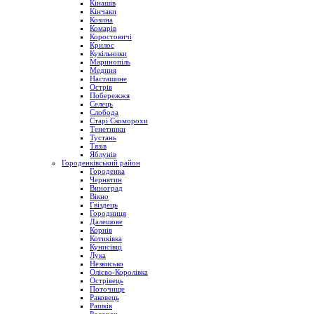
Кінашів
Кінчаки
Козина
Комарів
Коростовичі
Крилос
Кукільники
Маринопіль
Мединя
Насташине
Острів
Побережжя
Селець
Слобода
Старі Скоморохи
Тенетники
Тустань
Тязів
Яблунів
Городенківський район
Городенка
Чернятин
Виноград
Вікно
Гвіздець
Городниця
Далешове
Корнів
Котиківка
Кунисівці
Лука
Незвисько
Олієво-Королівка
Острівець
Поточище
Раковець
Рашків