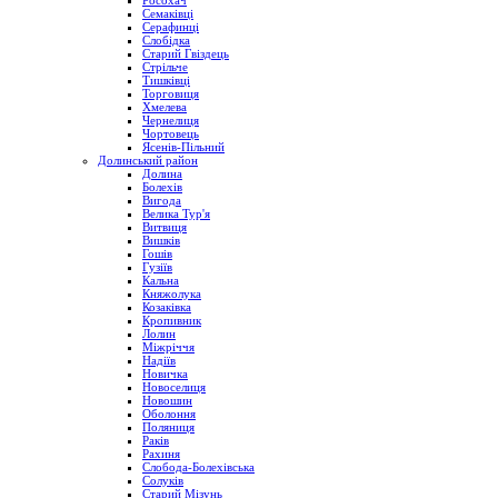
Росохач
Семаківці
Серафинці
Слобідка
Старий Гвіздець
Стрільче
Тишківці
Торговиця
Хмелева
Чернелиця
Чортовець
Ясенів-Пільний
Долинський район
Долина
Болехів
Вигода
Велика Тур'я
Витвиця
Вишків
Гошів
Гузіїв
Кальна
Княжолука
Козаківка
Кропивник
Лолин
Міжріччя
Надіїв
Новичка
Новоселиця
Новошин
Оболоння
Поляниця
Раків
Рахиня
Слобода-Болехівська
Солуків
Старий Мізунь