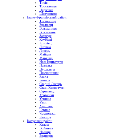
Тисів
Тростянець
Церковна
Шевченкове
Івано-Франківський район
Тисмениця
Братківці
Вільшаниця
Вовчинець
Загвіздя
Клубівці
Крихівці
Липівка
Лисець
Майдан
Марківці
Нові Кривотули
Павлівка
Підпечери
Пшеничники
Радча
Рошнів
Старий Лисець
Старі Кривотули
Стриганці
Угорники
Угринів
Узин
Хриплин
Черніїв
Чорнолізці
Ямниця
Калуський район
Калуш
Войнилів
Новиця
Боднарів