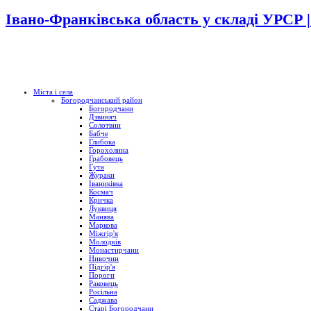
Івано-Франківська область у складі УРСР 
Міста і села
Богородчанський район
Богородчани
Дзвиняч
Солотвин
Бабче
Глибока
Горохолина
Грабовець
Гута
Жураки
Іваниківка
Космач
Кричка
Луквиця
Манява
Маркова
Міжгір'я
Молодків
Монастирчани
Нивочин
Підгір'я
Пороги
Раковець
Росільна
Саджава
Старі Богородчани