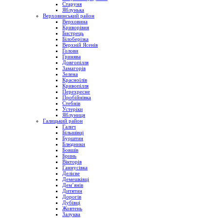
Старуня
Яблунька
Верховинський район
Верховина
Криворівня
Бистрець
Білоберізка
Верхній Ясенів
Голови
Гринява
Довгопілля
Замагорів
Зелена
Красноїлів
Кривопілля
Перехресне
Пробійнівка
Стебнів
Устеріки
Яблуниця
Галицький район
Галич
Більшівці
Бурштин
Блюдники
Бовшів
Бринь
Вікторів
Ганнусівка
Делієве
Демешківці
Дем’янів
Дитятин
Дорогів
Дубівці
Жовтень
Залуква