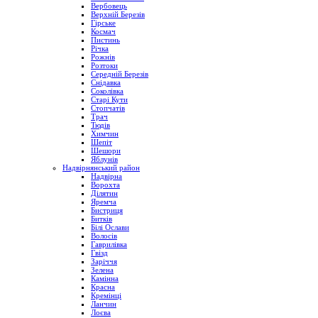
Вербовець
Верхній Березів
Гірське
Космач
Пистинь
Річка
Рожнів
Розтоки
Середній Березів
Снідавка
Соколівка
Старі Кути
Стопчатів
Трач
Тюдів
Химчин
Шепіт
Шешори
Яблунів
Надвірнянський район
Надвірна
Ворохта
Ділятин
Яремча
Бистриця
Битків
Білі Ослави
Волосів
Гаврилівка
Гвізд
Заріччя
Зелена
Камінна
Красна
Кремінці
Ланчин
Лоєва