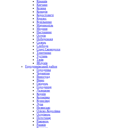
Кінашів
Кінчаки
Козина
Комарів
Коростовичі
Крилос
Кукільники
Маринопіль
Мединя
Насташине
Острів
Побережжя
Селець
Слобода
Старі Скоморохи
Тенетники
Тустань
Тязів
Яблунів
Городенківський район
Городенка
Чернятин
Виноград
Вікно
Гвіздець
Городниця
Далешове
Корнів
Котиківка
Кунисівці
Лука
Незвисько
Олієво-Королівка
Острівець
Поточище
Раковець
Рашків