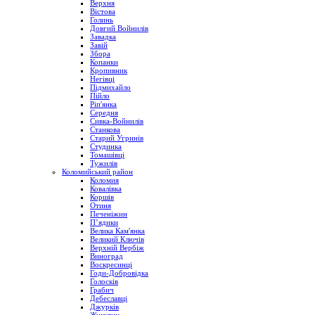
Верхня
Вістова
Голинь
Довгий Войнилів
Завадка
Завій
Збора
Копанки
Кропивник
Негівці
Підмихайло
Пійло
Ріп'янка
Середня
Сивка-Войнилів
Станкова
Старий Угринів
Студинка
Томашівці
Тужилів
Коломийський район
Коломия
Ковалівка
Коршів
Отиня
Печеніжин
П’ядики
Велика Кам'янка
Великий Ключів
Верхній Вербіж
Виноград
Воскресинці
Годи-Добровідка
Голосків
Грабич
Дебеславці
Джурків