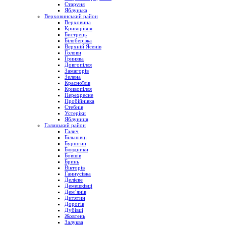
Старуня
Яблунька
Верховинський район
Верховина
Криворівня
Бистрець
Білоберізка
Верхній Ясенів
Голови
Гринява
Довгопілля
Замагорів
Зелена
Красноїлів
Кривопілля
Перехресне
Пробійнівка
Стебнів
Устеріки
Яблуниця
Галицький район
Галич
Більшівці
Бурштин
Блюдники
Бовшів
Бринь
Вікторів
Ганнусівка
Делієве
Демешківці
Дем’янів
Дитятин
Дорогів
Дубівці
Жовтень
Залуква