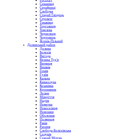
Росохач
Семаківці
Серафинці
Слобідка
Старий Гвіздець
Стрільче
Тишківці
Торговиця
Хмелева
Чернелиця
Чортовець
Ясенів-Пільний
Долинський район
Долина
Болехів
Вигода
Велика Тур'я
Витвиця
Вишків
Гошів
Гузіїв
Кальна
Княжолука
Козаківка
Кропивник
Лолин
Міжріччя
Надіїв
Новичка
Новоселиця
Новошин
Оболоння
Поляниця
Раків
Рахиня
Слобода-Болехівська
Солуків
Старий Мізунь