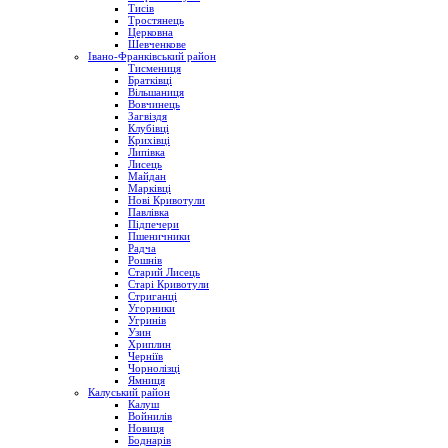
Тисів
Тростянець
Церковна
Шевченкове
Івано-Франківський район
Тисмениця
Братківці
Вільшаниця
Вовчинець
Загвіздя
Клубівці
Крихівці
Липівка
Лисець
Майдан
Марківці
Нові Кривотули
Павлівка
Підпечери
Пшеничники
Радча
Рошнів
Старий Лисець
Старі Кривотули
Стриганці
Угорники
Угринів
Узин
Хриплин
Черніїв
Чорнолізці
Ямниця
Калуський район
Калуш
Войнилів
Новиця
Боднарів