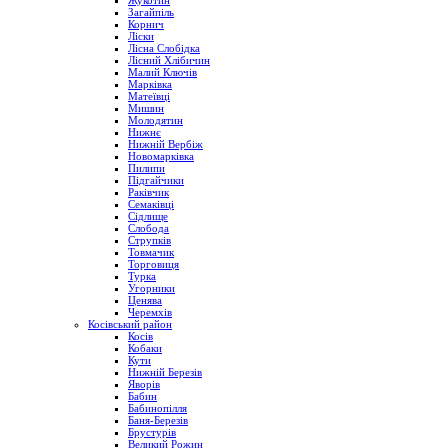
Жукотин
Загайпіль
Корнич
Ліски
Лісна Слобідка
Лісний Хлібичин
Малий Ключів
Марківка
Матеївці
Мишин
Молодятин
Нижнє
Нижній Вербіж
Новомарківка
Пилипи
Підгайчики
Раківчик
Семаківці
Сідлище
Слобода
Струпків
Товмачик
Торговиця
Турка
Угорники
Ценява
Черемхів
Косівський район
Косів
Кобаки
Кути
Нижній Березів
Яворів
Бабин
Бабинопілля
Баня-Березів
Брустурів
Великий Рожин