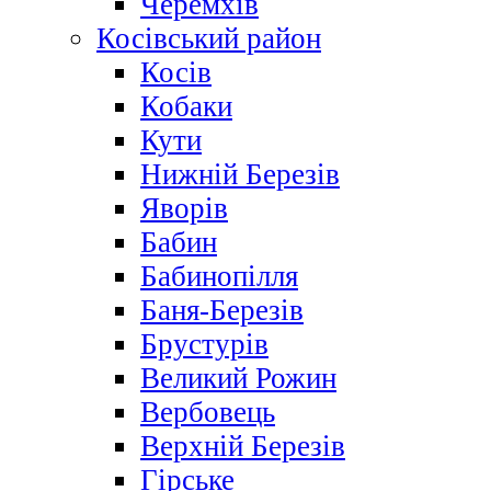
Черемхів
Косівський район
Косів
Кобаки
Кути
Нижній Березів
Яворів
Бабин
Бабинопілля
Баня-Березів
Брустурів
Великий Рожин
Вербовець
Верхній Березів
Гірське