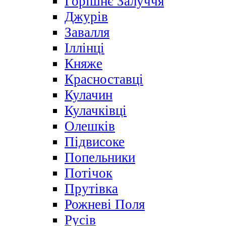
Горішнє Залуччя
Джурів
Завалля
Іллінці
Княже
Красноставці
Кулачин
Кулачківці
Олешків
Підвисоке
Попельники
Потічок
Прутівка
Рожневі Поля
Русів