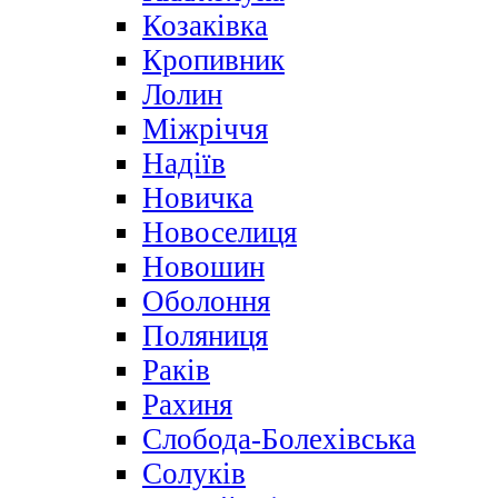
Козаківка
Кропивник
Лолин
Міжріччя
Надіїв
Новичка
Новоселиця
Новошин
Оболоння
Поляниця
Раків
Рахиня
Слобода-Болехівська
Солуків