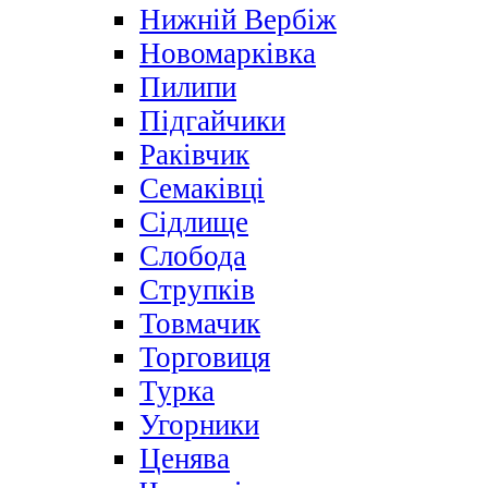
Нижній Вербіж
Новомарківка
Пилипи
Підгайчики
Раківчик
Семаківці
Сідлище
Слобода
Струпків
Товмачик
Торговиця
Турка
Угорники
Ценява