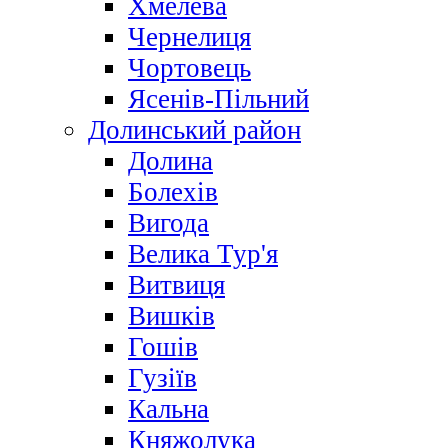
Хмелева
Чернелиця
Чортовець
Ясенів-Пільний
Долинський район
Долина
Болехів
Вигода
Велика Тур'я
Витвиця
Вишків
Гошів
Гузіїв
Кальна
Княжолука