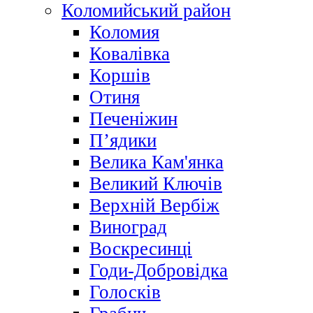
Коломийський район
Коломия
Ковалівка
Коршів
Отиня
Печеніжин
П’ядики
Велика Кам'янка
Великий Ключів
Верхній Вербіж
Виноград
Воскресинці
Годи-Добровідка
Голосків