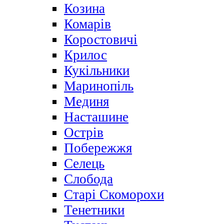
Козина
Комарів
Коростовичі
Крилос
Кукільники
Маринопіль
Мединя
Насташине
Острів
Побережжя
Селець
Слобода
Старі Скоморохи
Тенетники