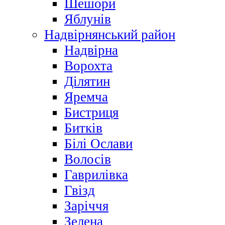
Шешори
Яблунів
Надвірнянський район
Надвірна
Ворохта
Ділятин
Яремча
Бистриця
Битків
Білі Ослави
Волосів
Гаврилівка
Гвізд
Заріччя
Зелена