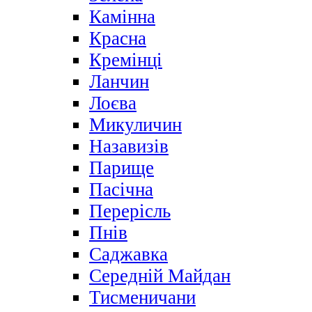
Камінна
Красна
Кремінці
Ланчин
Лоєва
Микуличин
Назавизів
Парище
Пасічна
Перерісль
Пнів
Саджавка
Середній Майдан
Тисменичани