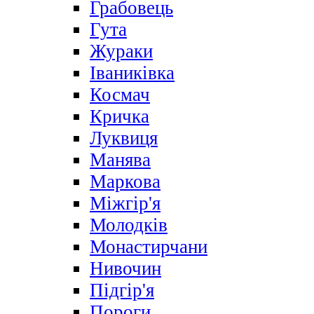
Грабовець
Гута
Жураки
Іваниківка
Космач
Кричка
Луквиця
Манява
Маркова
Міжгір'я
Молодків
Монастирчани
Нивочин
Підгір'я
Пороги