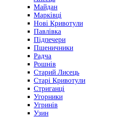
Майдан
Марківці
Нові Кривотули
Павлівка
Підпечери
Пшеничники
Радча
Рошнів
Старий Лисець
Старі Кривотули
Стриганці
Угорники
Угринів
Узин