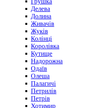
Грушка
Делева
Долина
Живачів
Жуків
Колінці
Королівка
Кутище
Надорожна
Одаїв
Олеша
Палагичі
Петрилів
Петрів
Хотимир