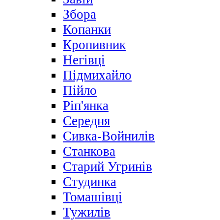
Збора
Копанки
Кропивник
Негівці
Підмихайло
Пійло
Ріп'янка
Середня
Сивка-Войнилів
Станкова
Старий Угринів
Студинка
Томашівці
Тужилів