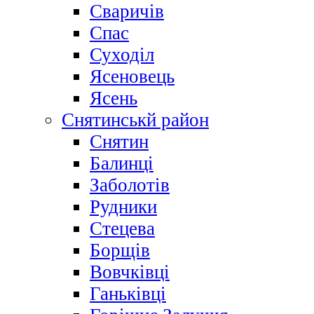
Сваричів
Спас
Суходіл
Ясеновець
Ясень
Снятинськй район
Снятин
Балинці
Заболотів
Рудники
Стецева
Борщів
Вовчківці
Ганьківці