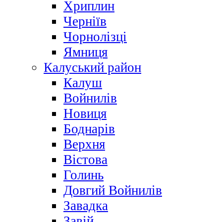
Хриплин
Черніїв
Чорнолізці
Ямниця
Калуський район
Калуш
Войнилів
Новиця
Боднарів
Верхня
Вістова
Голинь
Довгий Войнилів
Завадка
Завій