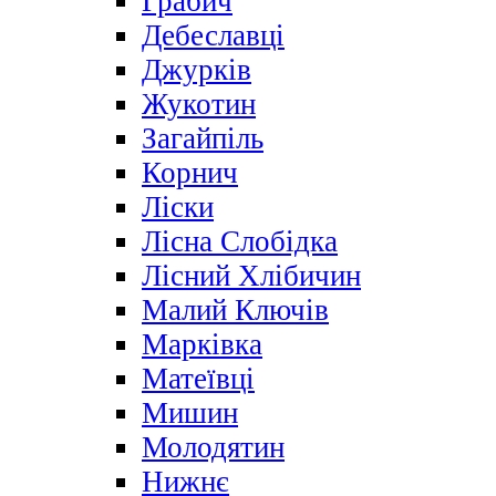
Грабич
Дебеславці
Джурків
Жукотин
Загайпіль
Корнич
Ліски
Лісна Слобідка
Лісний Хлібичин
Малий Ключів
Марківка
Матеївці
Мишин
Молодятин
Нижнє