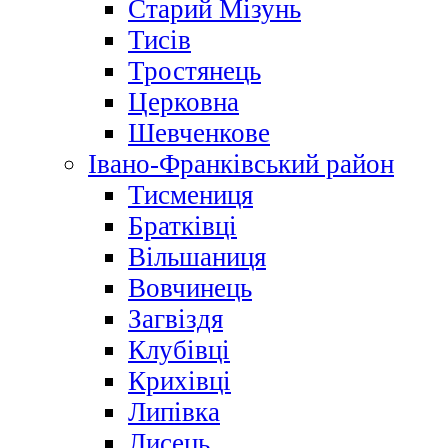
Старий Мізунь
Тисів
Тростянець
Церковна
Шевченкове
Івано-Франківський район
Тисмениця
Братківці
Вільшаниця
Вовчинець
Загвіздя
Клубівці
Крихівці
Липівка
Лисець