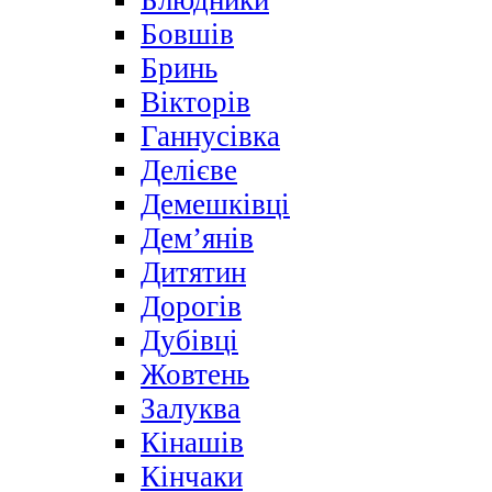
Блюдники
Бовшів
Бринь
Вікторів
Ганнусівка
Делієве
Демешківці
Дем’янів
Дитятин
Дорогів
Дубівці
Жовтень
Залуква
Кінашів
Кінчаки