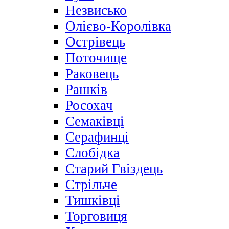
Незвисько
Олієво-Королівка
Острівець
Поточище
Раковець
Рашків
Росохач
Семаківці
Серафинці
Слобідка
Старий Гвіздець
Стрільче
Тишківці
Торговиця