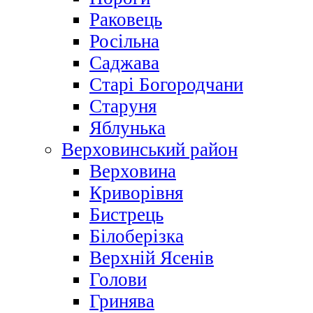
Раковець
Росільна
Саджава
Старі Богородчани
Старуня
Яблунька
Верховинський район
Верховина
Криворівня
Бистрець
Білоберізка
Верхній Ясенів
Голови
Гринява