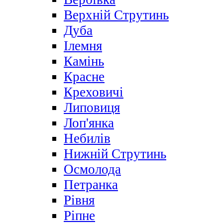
Верхній Струтинь
Дуба
Ілемня
Камінь
Красне
Креховичі
Липовиця
Лоп'янка
Небилів
Нижній Струтинь
Осмолода
Петранка
Рівня
Ріпне