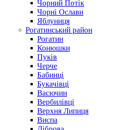
Чорний Потік
Чорні Ослави
Яблуниця
Рогатинський район
Рогатин
Конюшки
Пуків
Черче
Бабинці
Букачівці
Васючин
Вербилівці
Верхня Липиця
Виспа
Діброва