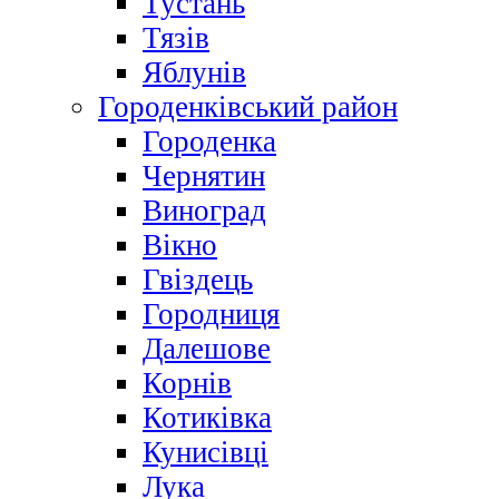
Тустань
Тязів
Яблунів
Городенківський район
Городенка
Чернятин
Виноград
Вікно
Гвіздець
Городниця
Далешове
Корнів
Котиківка
Кунисівці
Лука