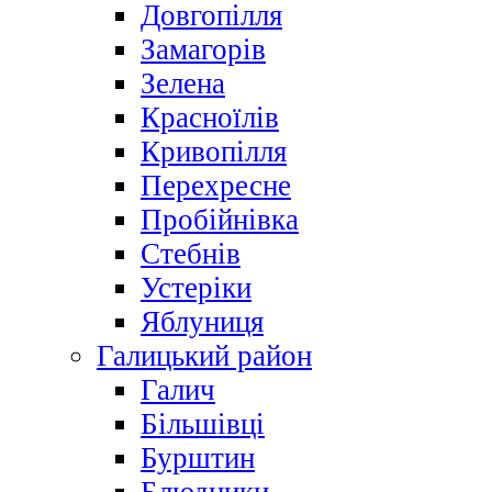
Довгопілля
Замагорів
Зелена
Красноїлів
Кривопілля
Перехресне
Пробійнівка
Стебнів
Устеріки
Яблуниця
Галицький район
Галич
Більшівці
Бурштин