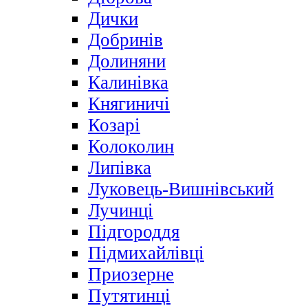
Дички
Добринів
Долиняни
Калинівка
Княгиничі
Козарі
Колоколин
Липівка
Луковець-Вишнівський
Лучинці
Підгороддя
Підмихайлівці
Приозерне
Путятинці