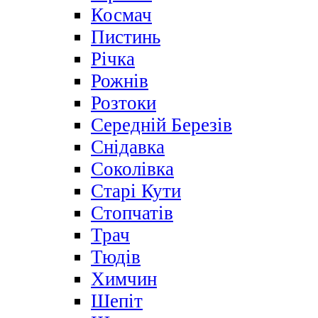
Космач
Пистинь
Річка
Рожнів
Розтоки
Середній Березів
Снідавка
Соколівка
Старі Кути
Стопчатів
Трач
Тюдів
Химчин
Шепіт