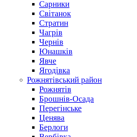
Сарники
Світанок
Стратин
Чагрів
Чернів
Юнашків
Явче
Ягодівка
Рожнятівський район
Рожнятів
Брошнів-Осада
Перегінське
Ценява
Берлоги
Вербівка