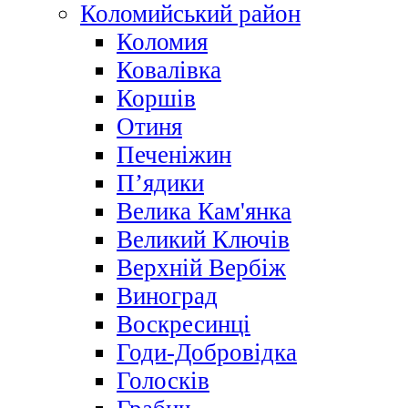
Коломийський район
Коломия
Ковалівка
Коршів
Отиня
Печеніжин
П’ядики
Велика Кам'янка
Великий Ключів
Верхній Вербіж
Виноград
Воскресинці
Годи-Добровідка
Голосків