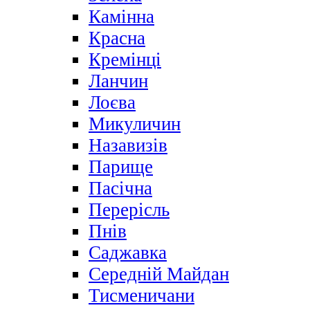
Камінна
Красна
Кремінці
Ланчин
Лоєва
Микуличин
Назавизів
Парище
Пасічна
Перерісль
Пнів
Саджавка
Середній Майдан
Тисменичани