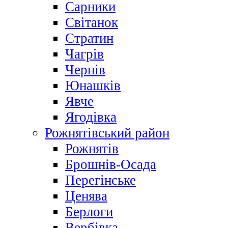
Сарники
Світанок
Стратин
Чагрів
Чернів
Юнашків
Явче
Ягодівка
Рожнятівський район
Рожнятів
Брошнів-Осада
Перегінське
Ценява
Берлоги
Вербівка