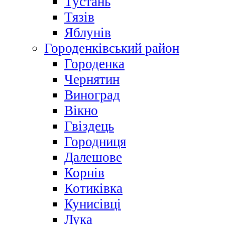
Тустань
Тязів
Яблунів
Городенківський район
Городенка
Чернятин
Виноград
Вікно
Гвіздець
Городниця
Далешове
Корнів
Котиківка
Кунисівці
Лука