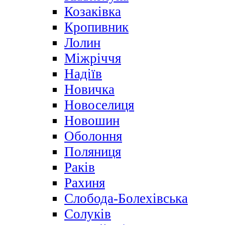
Козаківка
Кропивник
Лолин
Міжріччя
Надіїв
Новичка
Новоселиця
Новошин
Оболоння
Поляниця
Раків
Рахиня
Слобода-Болехівська
Солуків