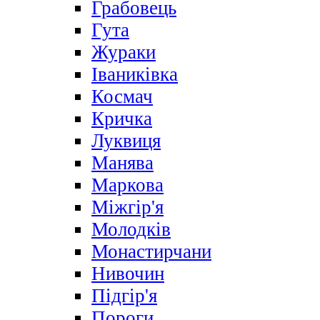
Грабовець
Гута
Жураки
Іваниківка
Космач
Кричка
Луквиця
Манява
Маркова
Міжгір'я
Молодків
Монастирчани
Нивочин
Підгір'я
Пороги