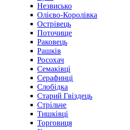
Незвисько
Олієво-Королівка
Острівець
Поточище
Раковець
Рашків
Росохач
Семаківці
Серафинці
Слобідка
Старий Гвіздець
Стрільче
Тишківці
Торговиця