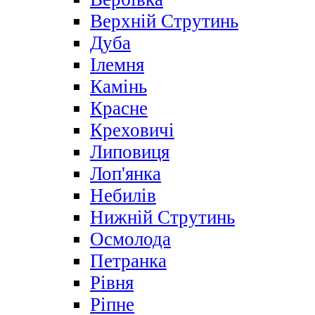
Верхній Струтинь
Дуба
Ілемня
Камінь
Красне
Креховичі
Липовиця
Лоп'янка
Небилів
Нижній Струтинь
Осмолода
Петранка
Рівня
Ріпне