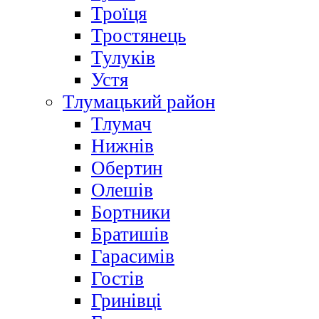
Троїця
Тростянець
Тулуків
Устя
Тлумацький район
Тлумач
Нижнів
Обертин
Олешів
Бортники
Братишів
Гарасимів
Гостів
Гринівці