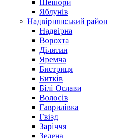
Шешори
Яблунів
Надвірнянський район
Надвірна
Ворохта
Ділятин
Яремча
Бистриця
Битків
Білі Ослави
Волосів
Гаврилівка
Гвізд
Заріччя
Зелена