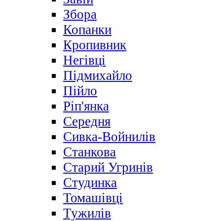
Збора
Копанки
Кропивник
Негівці
Підмихайло
Пійло
Ріп'янка
Середня
Сивка-Войнилів
Станкова
Старий Угринів
Студинка
Томашівці
Тужилів