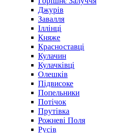
Горішнє Залуччя
Джурів
Завалля
Іллінці
Княже
Красноставці
Кулачин
Кулачківці
Олешків
Підвисоке
Попельники
Потічок
Прутівка
Рожневі Поля
Русів