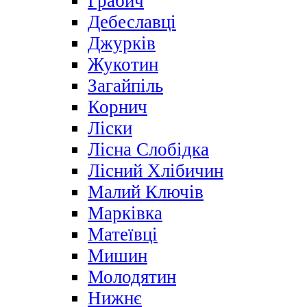
Грабич
Дебеславці
Джурків
Жукотин
Загайпіль
Корнич
Ліски
Лісна Слобідка
Лісний Хлібичин
Малий Ключів
Марківка
Матеївці
Мишин
Молодятин
Нижнє