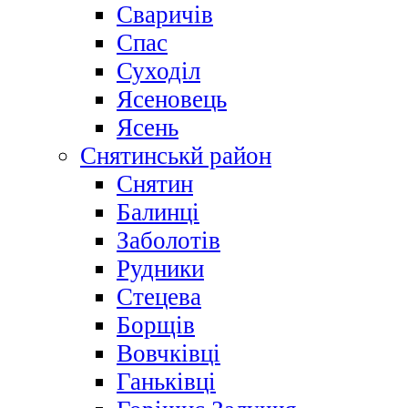
Сваричів
Спас
Суходіл
Ясеновець
Ясень
Снятинськй район
Снятин
Балинці
Заболотів
Рудники
Стецева
Борщів
Вовчківці
Ганьківці