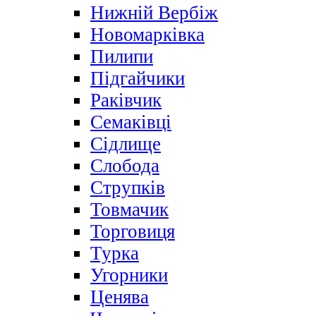
Нижній Вербіж
Новомарківка
Пилипи
Підгайчики
Раківчик
Семаківці
Сідлище
Слобода
Струпків
Товмачик
Торговиця
Турка
Угорники
Ценява