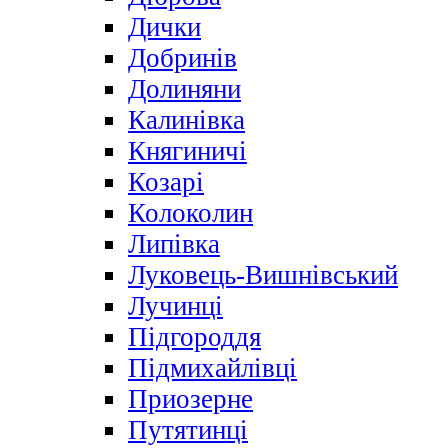
Дички
Добринів
Долиняни
Калинівка
Княгиничі
Козарі
Колоколин
Липівка
Луковець-Вишнівський
Лучинці
Підгороддя
Підмихайлівці
Приозерне
Путятинці