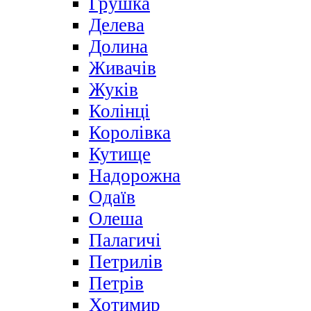
Грушка
Делева
Долина
Живачів
Жуків
Колінці
Королівка
Кутище
Надорожна
Одаїв
Олеша
Палагичі
Петрилів
Петрів
Хотимир