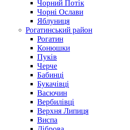
Чорний Потік
Чорні Ослави
Яблуниця
Рогатинський район
Рогатин
Конюшки
Пуків
Черче
Бабинці
Букачівці
Васючин
Вербилівці
Верхня Липиця
Виспа
Діброва