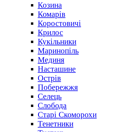
Козина
Комарів
Коростовичі
Крилос
Кукільники
Маринопіль
Мединя
Насташине
Острів
Побережжя
Селець
Слобода
Старі Скоморохи
Тенетники