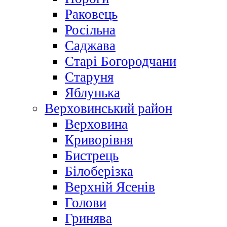
Раковець
Росільна
Саджава
Старі Богородчани
Старуня
Яблунька
Верховинський район
Верховина
Криворівня
Бистрець
Білоберізка
Верхній Ясенів
Голови
Гринява