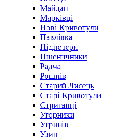
Майдан
Марківці
Нові Кривотули
Павлівка
Підпечери
Пшеничники
Радча
Рошнів
Старий Лисець
Старі Кривотули
Стриганці
Угорники
Угринів
Узин