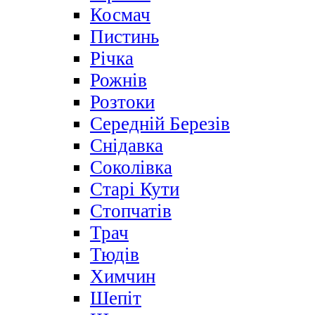
Космач
Пистинь
Річка
Рожнів
Розтоки
Середній Березів
Снідавка
Соколівка
Старі Кути
Стопчатів
Трач
Тюдів
Химчин
Шепіт