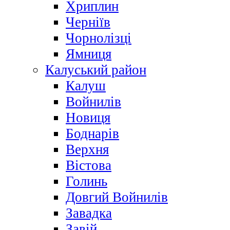
Хриплин
Черніїв
Чорнолізці
Ямниця
Калуський район
Калуш
Войнилів
Новиця
Боднарів
Верхня
Вістова
Голинь
Довгий Войнилів
Завадка
Завій