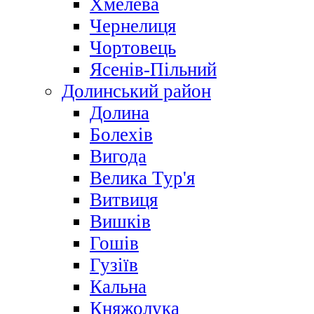
Хмелева
Чернелиця
Чортовець
Ясенів-Пільний
Долинський район
Долина
Болехів
Вигода
Велика Тур'я
Витвиця
Вишків
Гошів
Гузіїв
Кальна
Княжолука