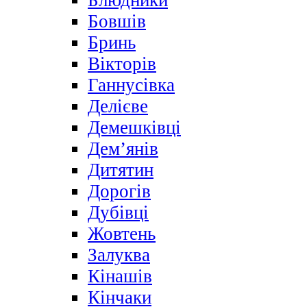
Блюдники
Бовшів
Бринь
Вікторів
Ганнусівка
Делієве
Демешківці
Дем’янів
Дитятин
Дорогів
Дубівці
Жовтень
Залуква
Кінашів
Кінчаки