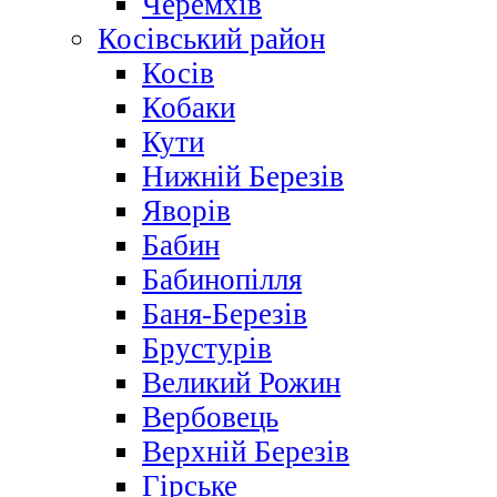
Черемхів
Косівський район
Косів
Кобаки
Кути
Нижній Березів
Яворів
Бабин
Бабинопілля
Баня-Березів
Брустурів
Великий Рожин
Вербовець
Верхній Березів
Гірське