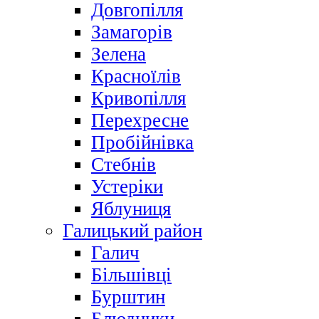
Довгопілля
Замагорів
Зелена
Красноїлів
Кривопілля
Перехресне
Пробійнівка
Стебнів
Устеріки
Яблуниця
Галицький район
Галич
Більшівці
Бурштин