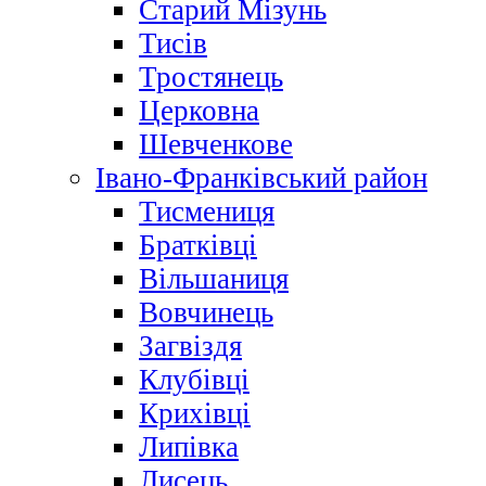
Старий Мізунь
Тисів
Тростянець
Церковна
Шевченкове
Івано-Франківський район
Тисмениця
Братківці
Вільшаниця
Вовчинець
Загвіздя
Клубівці
Крихівці
Липівка
Лисець