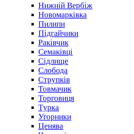
Нижній Вербіж
Новомарківка
Пилипи
Підгайчики
Раківчик
Семаківці
Сідлище
Слобода
Струпків
Товмачик
Торговиця
Турка
Угорники
Ценява