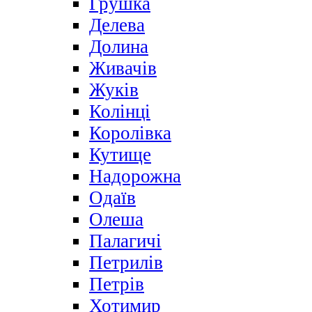
Грушка
Делева
Долина
Живачів
Жуків
Колінці
Королівка
Кутище
Надорожна
Одаїв
Олеша
Палагичі
Петрилів
Петрів
Хотимир