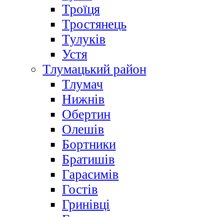
Троїця
Тростянець
Тулуків
Устя
Тлумацький район
Тлумач
Нижнів
Обертин
Олешів
Бортники
Братишів
Гарасимів
Гостів
Гринівці