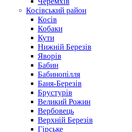
Черемхів
Косівський район
Косів
Кобаки
Кути
Нижній Березів
Яворів
Бабин
Бабинопілля
Баня-Березів
Брустурів
Великий Рожин
Вербовець
Верхній Березів
Гірське