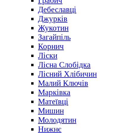
Грабич
Дебеславці
Джурків
Жукотин
Загайпіль
Корнич
Ліски
Лісна Слобідка
Лісний Хлібичин
Малий Ключів
Марківка
Матеївці
Мишин
Молодятин
Нижнє