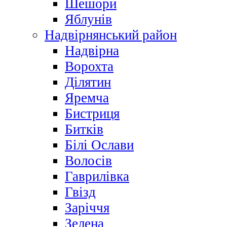
Шешори
Яблунів
Надвірнянський район
Надвірна
Ворохта
Ділятин
Яремча
Бистриця
Битків
Білі Ослави
Волосів
Гаврилівка
Гвізд
Заріччя
Зелена