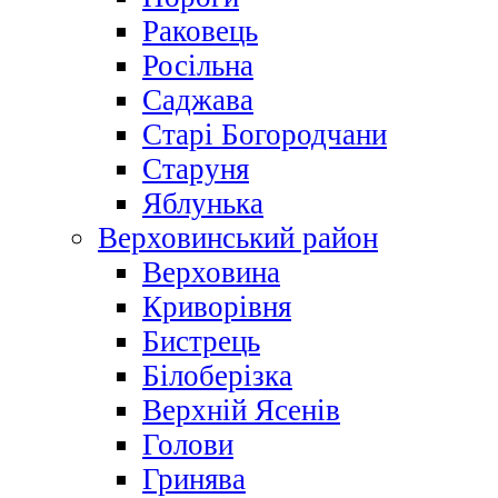
Раковець
Росільна
Саджава
Старі Богородчани
Старуня
Яблунька
Верховинський район
Верховина
Криворівня
Бистрець
Білоберізка
Верхній Ясенів
Голови
Гринява