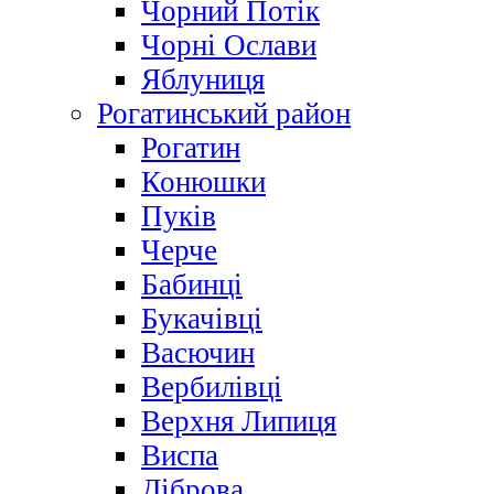
Чорний Потік
Чорні Ослави
Яблуниця
Рогатинський район
Рогатин
Конюшки
Пуків
Черче
Бабинці
Букачівці
Васючин
Вербилівці
Верхня Липиця
Виспа
Діброва