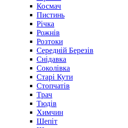
Космач
Пистинь
Річка
Рожнів
Розтоки
Середній Березів
Снідавка
Соколівка
Старі Кути
Стопчатів
Трач
Тюдів
Химчин
Шепіт