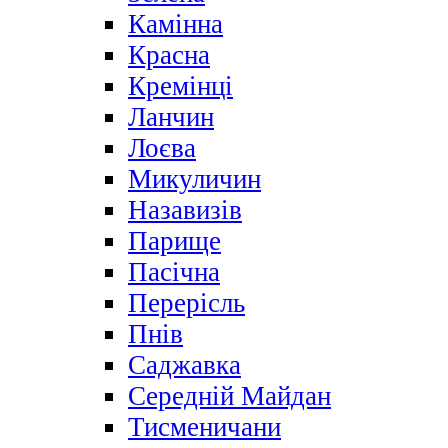
Камінна
Красна
Кремінці
Ланчин
Лоєва
Микуличин
Назавизів
Парище
Пасічна
Перерісль
Пнів
Саджавка
Середній Майдан
Тисменичани