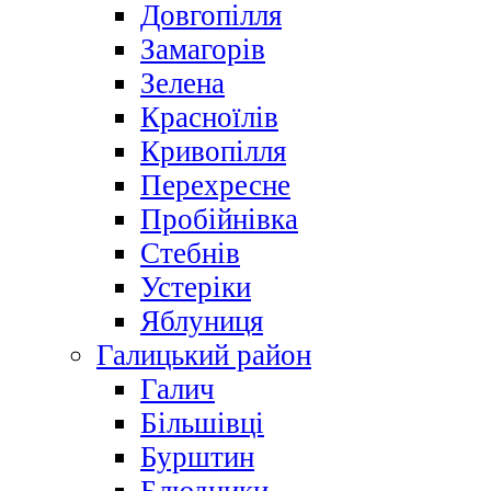
Довгопілля
Замагорів
Зелена
Красноїлів
Кривопілля
Перехресне
Пробійнівка
Стебнів
Устеріки
Яблуниця
Галицький район
Галич
Більшівці
Бурштин