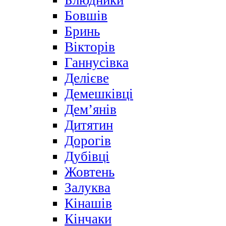
Блюдники
Бовшів
Бринь
Вікторів
Ганнусівка
Делієве
Демешківці
Дем’янів
Дитятин
Дорогів
Дубівці
Жовтень
Залуква
Кінашів
Кінчаки