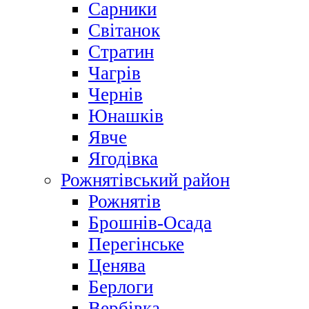
Сарники
Світанок
Стратин
Чагрів
Чернів
Юнашків
Явче
Ягодівка
Рожнятівський район
Рожнятів
Брошнів-Осада
Перегінське
Ценява
Берлоги
Вербівка