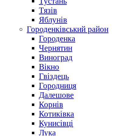
Тустань
Тязів
Яблунів
Городенківський район
Городенка
Чернятин
Виноград
Вікно
Гвіздець
Городниця
Далешове
Корнів
Котиківка
Кунисівці
Лука