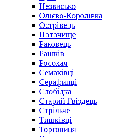
Незвисько
Олієво-Королівка
Острівець
Поточище
Раковець
Рашків
Росохач
Семаківці
Серафинці
Слобідка
Старий Гвіздець
Стрільче
Тишківці
Торговиця