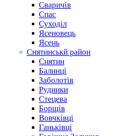
Сваричів
Спас
Суходіл
Ясеновець
Ясень
Снятинськй район
Снятин
Балинці
Заболотів
Рудники
Стецева
Борщів
Вовчківці
Ганьківці