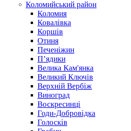
Коломийський район
Коломия
Ковалівка
Коршів
Отиня
Печеніжин
П’ядики
Велика Кам'янка
Великий Ключів
Верхній Вербіж
Виноград
Воскресинці
Годи-Добровідка
Голосків