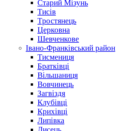
Старий Мізунь
Тисів
Тростянець
Церковна
Шевченкове
Івано-Франківський район
Тисмениця
Братківці
Вільшаниця
Вовчинець
Загвіздя
Клубівці
Крихівці
Липівка
Лисець