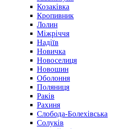
Козаківка
Кропивник
Лолин
Міжріччя
Надіїв
Новичка
Новоселиця
Новошин
Оболоння
Поляниця
Раків
Рахиня
Слобода-Болехівська
Солуків