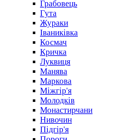
Грабовець
Гута
Жураки
Іваниківка
Космач
Кричка
Луквиця
Манява
Маркова
Міжгір'я
Молодків
Монастирчани
Нивочин
Підгір'я
Пороги