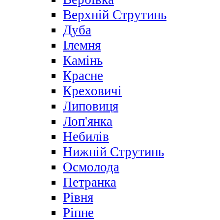
Верхній Струтинь
Дуба
Ілемня
Камінь
Красне
Креховичі
Липовиця
Лоп'янка
Небилів
Нижній Струтинь
Осмолода
Петранка
Рівня
Ріпне