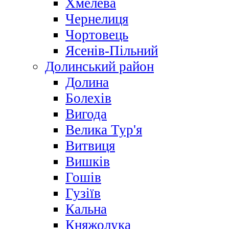
Хмелева
Чернелиця
Чортовець
Ясенів-Пільний
Долинський район
Долина
Болехів
Вигода
Велика Тур'я
Витвиця
Вишків
Гошів
Гузіїв
Кальна
Княжолука