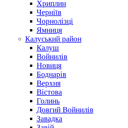
Хриплин
Черніїв
Чорнолізці
Ямниця
Калуський район
Калуш
Войнилів
Новиця
Боднарів
Верхня
Вістова
Голинь
Довгий Войнилів
Завадка
Завій