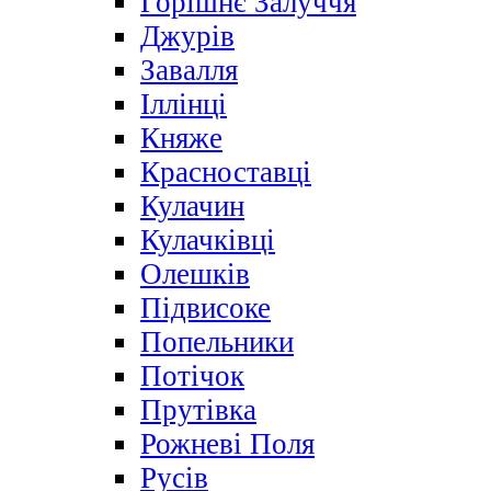
Горішнє Залуччя
Джурів
Завалля
Іллінці
Княже
Красноставці
Кулачин
Кулачківці
Олешків
Підвисоке
Попельники
Потічок
Прутівка
Рожневі Поля
Русів