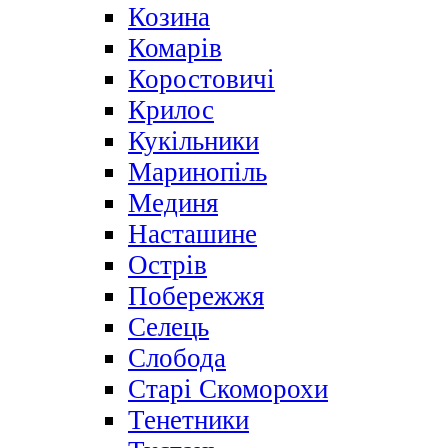
Козина
Комарів
Коростовичі
Крилос
Кукільники
Маринопіль
Мединя
Насташине
Острів
Побережжя
Селець
Слобода
Старі Скоморохи
Тенетники