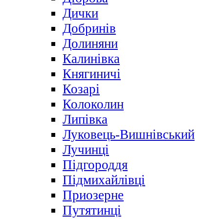
Дички
Добринів
Долиняни
Калинівка
Княгиничі
Козарі
Колоколин
Липівка
Луковець-Вишнівський
Лучинці
Підгороддя
Підмихайлівці
Приозерне
Путятинці