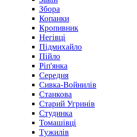
Збора
Копанки
Кропивник
Негівці
Підмихайло
Пійло
Ріп'янка
Середня
Сивка-Войнилів
Станкова
Старий Угринів
Студинка
Томашівці
Тужилів