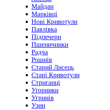
Майдан
Марківці
Нові Кривотули
Павлівка
Підпечери
Пшеничники
Радча
Рошнів
Старий Лисець
Старі Кривотули
Стриганці
Угорники
Угринів
Узин