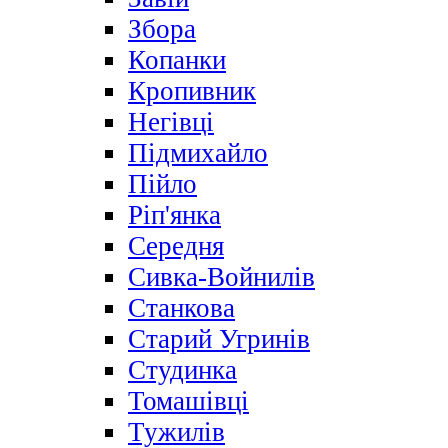
Збора
Копанки
Кропивник
Негівці
Підмихайло
Пійло
Ріп'янка
Середня
Сивка-Войнилів
Станкова
Старий Угринів
Студинка
Томашівці
Тужилів