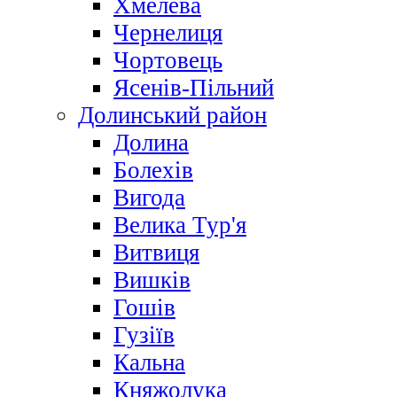
Хмелева
Чернелиця
Чортовець
Ясенів-Пільний
Долинський район
Долина
Болехів
Вигода
Велика Тур'я
Витвиця
Вишків
Гошів
Гузіїв
Кальна
Княжолука