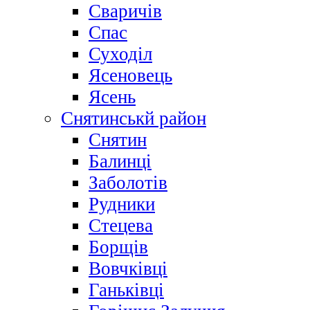
Сваричів
Спас
Суходіл
Ясеновець
Ясень
Снятинськй район
Снятин
Балинці
Заболотів
Рудники
Стецева
Борщів
Вовчківці
Ганьківці