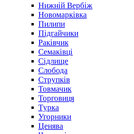
Нижній Вербіж
Новомарківка
Пилипи
Підгайчики
Раківчик
Семаківці
Сідлище
Слобода
Струпків
Товмачик
Торговиця
Турка
Угорники
Ценява