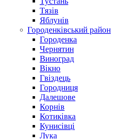
Тустань
Тязів
Яблунів
Городенківський район
Городенка
Чернятин
Виноград
Вікно
Гвіздець
Городниця
Далешове
Корнів
Котиківка
Кунисівці
Лука