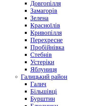
Довгопілля
Замагорів
Зелена
Красноїлів
Кривопілля
Перехресне
Пробійнівка
Стебнів
Устеріки
Яблуниця
Галицький район
Галич
Більшівці
Бурштин