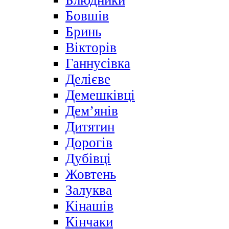
Блюдники
Бовшів
Бринь
Вікторів
Ганнусівка
Делієве
Демешківці
Дем’янів
Дитятин
Дорогів
Дубівці
Жовтень
Залуква
Кінашів
Кінчаки