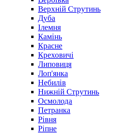
Верхній Струтинь
Дуба
Ілемня
Камінь
Красне
Креховичі
Липовиця
Лоп'янка
Небилів
Нижній Струтинь
Осмолода
Петранка
Рівня
Ріпне