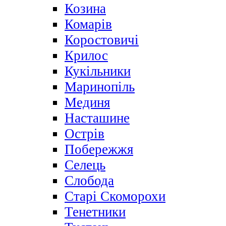
Козина
Комарів
Коростовичі
Крилос
Кукільники
Маринопіль
Мединя
Насташине
Острів
Побережжя
Селець
Слобода
Старі Скоморохи
Тенетники