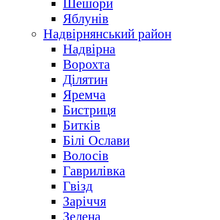
Шешори
Яблунів
Надвірнянський район
Надвірна
Ворохта
Ділятин
Яремча
Бистриця
Битків
Білі Ослави
Волосів
Гаврилівка
Гвізд
Заріччя
Зелена