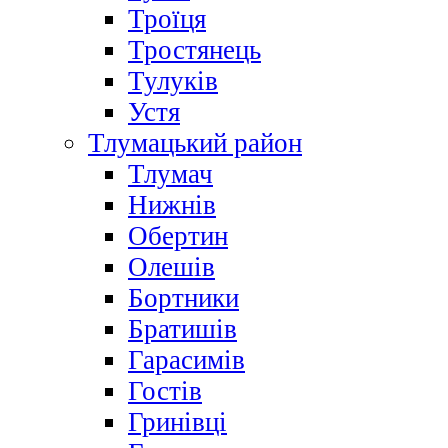
Троїця
Тростянець
Тулуків
Устя
Тлумацький район
Тлумач
Нижнів
Обертин
Олешів
Бортники
Братишів
Гарасимів
Гостів
Гринівці