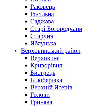
Раковець
Росільна
Саджава
Старі Богородчани
Старуня
Яблунька
Верховинський район
Верховина
Криворівня
Бистрець
Білоберізка
Верхній Ясенів
Голови
Гринява