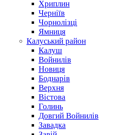
Хриплин
Черніїв
Чорнолізці
Ямниця
Калуський район
Калуш
Войнилів
Новиця
Боднарів
Верхня
Вістова
Голинь
Довгий Войнилів
Завадка
Завій