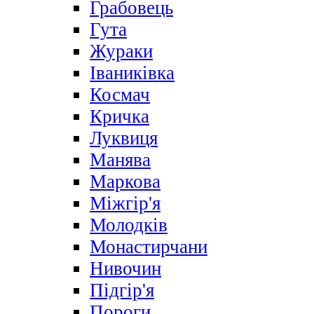
Грабовець
Гута
Жураки
Іваниківка
Космач
Кричка
Луквиця
Манява
Маркова
Міжгір'я
Молодків
Монастирчани
Нивочин
Підгір'я
Пороги