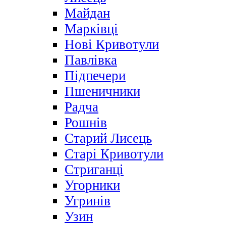
Майдан
Марківці
Нові Кривотули
Павлівка
Підпечери
Пшеничники
Радча
Рошнів
Старий Лисець
Старі Кривотули
Стриганці
Угорники
Угринів
Узин