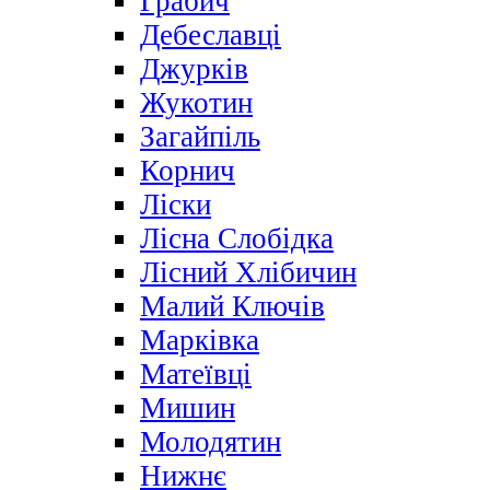
Грабич
Дебеславці
Джурків
Жукотин
Загайпіль
Корнич
Ліски
Лісна Слобідка
Лісний Хлібичин
Малий Ключів
Марківка
Матеївці
Мишин
Молодятин
Нижнє