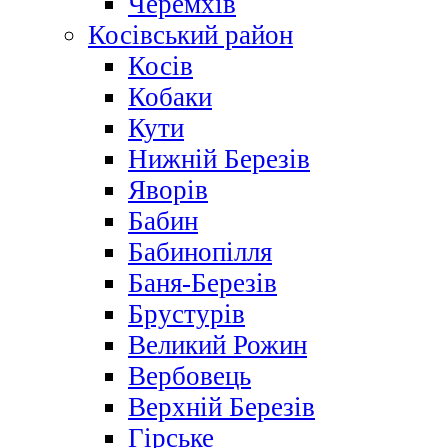
Черемхів
Косівський район
Косів
Кобаки
Кути
Нижній Березів
Яворів
Бабин
Бабинопілля
Баня-Березів
Брустурів
Великий Рожин
Вербовець
Верхній Березів
Гірське