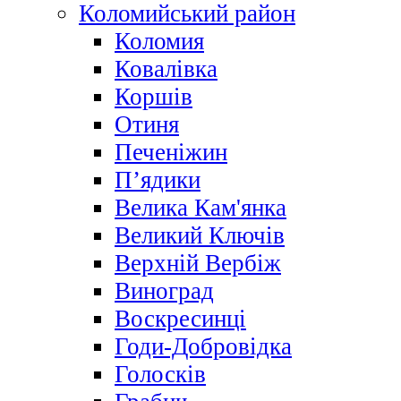
Коломийський район
Коломия
Ковалівка
Коршів
Отиня
Печеніжин
П’ядики
Велика Кам'янка
Великий Ключів
Верхній Вербіж
Виноград
Воскресинці
Годи-Добровідка
Голосків