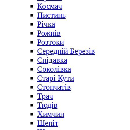
Космач
Пистинь
Річка
Рожнів
Розтоки
Середній Березів
Снідавка
Соколівка
Старі Кути
Стопчатів
Трач
Тюдів
Химчин
Шепіт