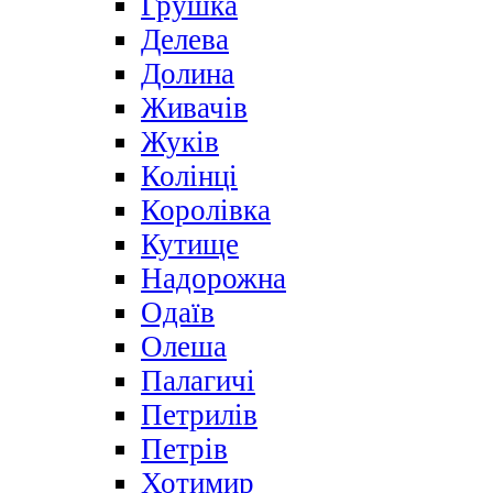
Грушка
Делева
Долина
Живачів
Жуків
Колінці
Королівка
Кутище
Надорожна
Одаїв
Олеша
Палагичі
Петрилів
Петрів
Хотимир