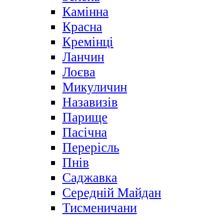
Камінна
Красна
Кремінці
Ланчин
Лоєва
Микуличин
Назавизів
Парище
Пасічна
Перерісль
Пнів
Саджавка
Середній Майдан
Тисменичани