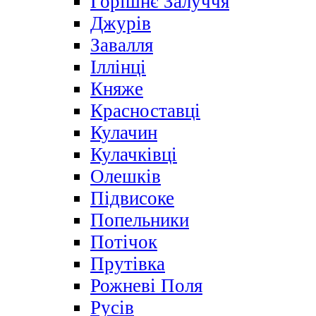
Горішнє Залуччя
Джурів
Завалля
Іллінці
Княже
Красноставці
Кулачин
Кулачківці
Олешків
Підвисоке
Попельники
Потічок
Прутівка
Рожневі Поля
Русів