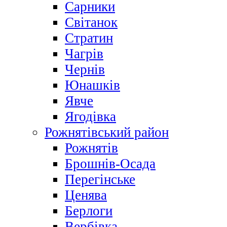
Сарники
Світанок
Стратин
Чагрів
Чернів
Юнашків
Явче
Ягодівка
Рожнятівський район
Рожнятів
Брошнів-Осада
Перегінське
Ценява
Берлоги
Вербівка