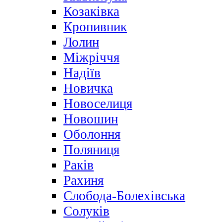
Козаківка
Кропивник
Лолин
Міжріччя
Надіїв
Новичка
Новоселиця
Новошин
Оболоння
Поляниця
Раків
Рахиня
Слобода-Болехівська
Солуків