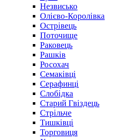
Незвисько
Олієво-Королівка
Острівець
Поточище
Раковець
Рашків
Росохач
Семаківці
Серафинці
Слобідка
Старий Гвіздець
Стрільче
Тишківці
Торговиця