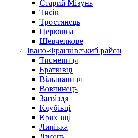
Старий Мізунь
Тисів
Тростянець
Церковна
Шевченкове
Івано-Франківський район
Тисмениця
Братківці
Вільшаниця
Вовчинець
Загвіздя
Клубівці
Крихівці
Липівка
Лисець