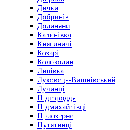
Дички
Добринів
Долиняни
Калинівка
Княгиничі
Козарі
Колоколин
Липівка
Луковець-Вишнівський
Лучинці
Підгороддя
Підмихайлівці
Приозерне
Путятинці