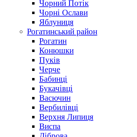
Чорний Потік
Чорні Ослави
Яблуниця
Рогатинський район
Рогатин
Конюшки
Пуків
Черче
Бабинці
Букачівці
Васючин
Вербилівці
Верхня Липиця
Виспа
Діброва