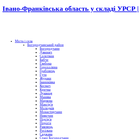
Івано-Франківська область у складі УРСР 
Міста і села
Богородчанський район
Богородчани
Дзвиняч
Солотвин
Бабче
Глибока
Горохолина
Грабовець
Гута
Жураки
Іваниківка
Космач
Кричка
Луквиця
Манява
Маркова
Міжгір'я
Молодків
Монастирчани
Нивочин
Підгір'я
Пороги
Раковець
Росільна
Саджава
Старі Богородчани