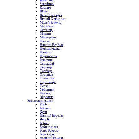
Жукотин
Загайпіль
Корнич
Ліски
Лісна Слобідка
Лісний Хлібичин
Малий Ключів
Марківка
Матеївці
Мишин
Молодятин
Нижнє
Нижній Вербіж
Новомарківка
Пилипи
Підгайчики
Раківчик
Семаківці
Сідлище
Слобода
Струпків
Товмачик
Торговиця
Турка
Угорники
Ценява
Черемхів
Косівський район
Косів
Кобаки
Кути
Нижній Березів
Яворів
Бабин
Бабинопілля
Баня-Березів
Брустурів
Великий Рожин