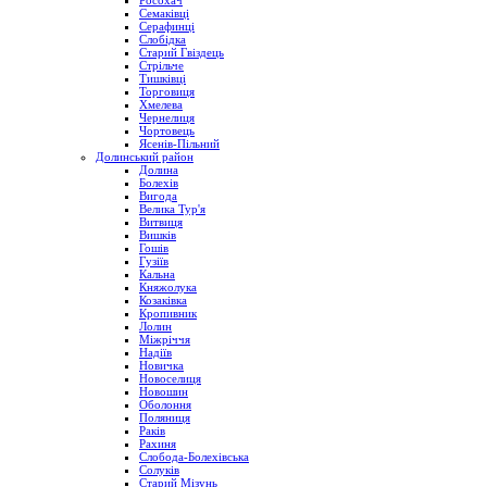
Росохач
Семаківці
Серафинці
Слобідка
Старий Гвіздець
Стрільче
Тишківці
Торговиця
Хмелева
Чернелиця
Чортовець
Ясенів-Пільний
Долинський район
Долина
Болехів
Вигода
Велика Тур'я
Витвиця
Вишків
Гошів
Гузіїв
Кальна
Княжолука
Козаківка
Кропивник
Лолин
Міжріччя
Надіїв
Новичка
Новоселиця
Новошин
Оболоння
Поляниця
Раків
Рахиня
Слобода-Болехівська
Солуків
Старий Мізунь