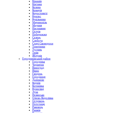
Кінашів
Кінчаки
Козина
Комарів
Коростовичі
Крилос
Кукільники
Маринопіль
Мединя
Насташине
Острів
Побережжя
Селець
Слобода
Старі Скоморохи
Тенетники
Тустань
Тязів
Яблунів
Городенківський район
Городенка
Чернятин
Виноград
Вікно
Гвіздець
Городниця
Далешове
Корнів
Котиківка
Кунисівці
Лука
Незвисько
Олієво-Королівка
Острівець
Поточище
Раковець
Рашків