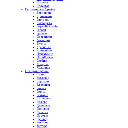
Старуня
Яблунька
Верховинський район
Верховина
Криворівня
Бистрець
Білоберізка
Верхній Ясенів
Голови
Гринява
Довгопілля
Замагорів
Зелена
Красноїлів
Кривопілля
Перехресне
Пробійнівка
Стебнів
Устеріки
Яблуниця
Галицький район
Галич
Більшівці
Бурштин
Блюдники
Бовшів
Бринь
Вікторів
Ганнусівка
Делієве
Демешківці
Дем’янів
Дитятин
Дорогів
Дубівці
Жовтень
Залуква