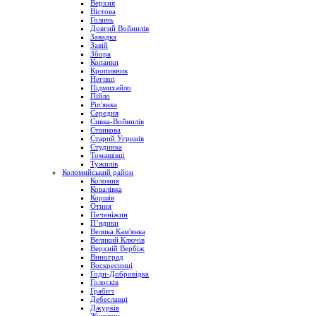
Верхня
Вістова
Голинь
Довгий Войнилів
Завадка
Завій
Збора
Копанки
Кропивник
Негівці
Підмихайло
Пійло
Ріп'янка
Середня
Сивка-Войнилів
Станкова
Старий Угринів
Студинка
Томашівці
Тужилів
Коломийський район
Коломия
Ковалівка
Коршів
Отиня
Печеніжин
П’ядики
Велика Кам'янка
Великий Ключів
Верхній Вербіж
Виноград
Воскресинці
Годи-Добровідка
Голосків
Грабич
Дебеславці
Джурків