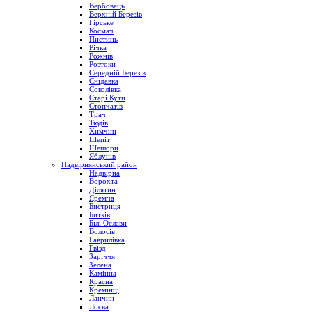
Вербовець
Верхній Березів
Гірське
Космач
Пистинь
Річка
Рожнів
Розтоки
Середній Березів
Снідавка
Соколівка
Старі Кути
Стопчатів
Трач
Тюдів
Химчин
Шепіт
Шешори
Яблунів
Надвірнянський район
Надвірна
Ворохта
Ділятин
Яремча
Бистриця
Битків
Білі Ослави
Волосів
Гаврилівка
Гвізд
Заріччя
Зелена
Камінна
Красна
Кремінці
Ланчин
Лоєва