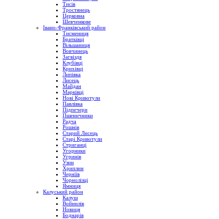
Тисів
Тростянець
Церковна
Шевченкове
Івано-Франківський район
Тисмениця
Братківці
Вільшаниця
Вовчинець
Загвіздя
Клубівці
Крихівці
Липівка
Лисець
Майдан
Марківці
Нові Кривотули
Павлівка
Підпечери
Пшеничники
Радча
Рошнів
Старий Лисець
Старі Кривотули
Стриганці
Угорники
Угринів
Узин
Хриплин
Черніїв
Чорнолізці
Ямниця
Калуський район
Калуш
Войнилів
Новиця
Боднарів