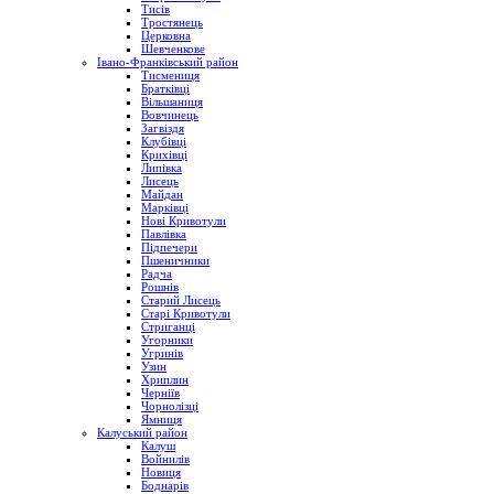
Тисів
Тростянець
Церковна
Шевченкове
Івано-Франківський район
Тисмениця
Братківці
Вільшаниця
Вовчинець
Загвіздя
Клубівці
Крихівці
Липівка
Лисець
Майдан
Марківці
Нові Кривотули
Павлівка
Підпечери
Пшеничники
Радча
Рошнів
Старий Лисець
Старі Кривотули
Стриганці
Угорники
Угринів
Узин
Хриплин
Черніїв
Чорнолізці
Ямниця
Калуський район
Калуш
Войнилів
Новиця
Боднарів