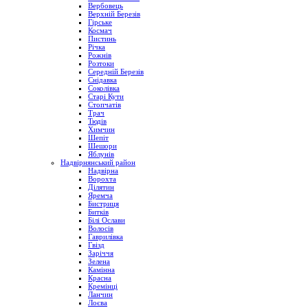
Вербовець
Верхній Березів
Гірське
Космач
Пистинь
Річка
Рожнів
Розтоки
Середній Березів
Снідавка
Соколівка
Старі Кути
Стопчатів
Трач
Тюдів
Химчин
Шепіт
Шешори
Яблунів
Надвірнянський район
Надвірна
Ворохта
Ділятин
Яремча
Бистриця
Битків
Білі Ослави
Волосів
Гаврилівка
Гвізд
Заріччя
Зелена
Камінна
Красна
Кремінці
Ланчин
Лоєва