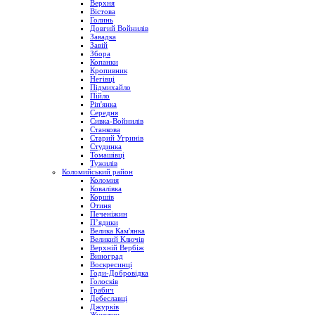
Верхня
Вістова
Голинь
Довгий Войнилів
Завадка
Завій
Збора
Копанки
Кропивник
Негівці
Підмихайло
Пійло
Ріп'янка
Середня
Сивка-Войнилів
Станкова
Старий Угринів
Студинка
Томашівці
Тужилів
Коломийський район
Коломия
Ковалівка
Коршів
Отиня
Печеніжин
П’ядики
Велика Кам'янка
Великий Ключів
Верхній Вербіж
Виноград
Воскресинці
Годи-Добровідка
Голосків
Грабич
Дебеславці
Джурків