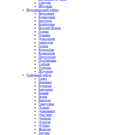
Старуня
Яблунька
Верховинський район
Верховина
Криворівня
Бистрець
Білоберізка
Верхній Ясенів
Голови
Гринява
Довгопілля
Замагорів
Зелена
Красноїлів
Кривопілля
Перехресне
Пробійнівка
Стебнів
Устеріки
Яблуниця
Галицький район
Галич
Більшівці
Бурштин
Блюдники
Бовшів
Бринь
Вікторів
Ганнусівка
Делієве
Демешківці
Дем’янів
Дитятин
Дорогів
Дубівці
Жовтень
Залуква