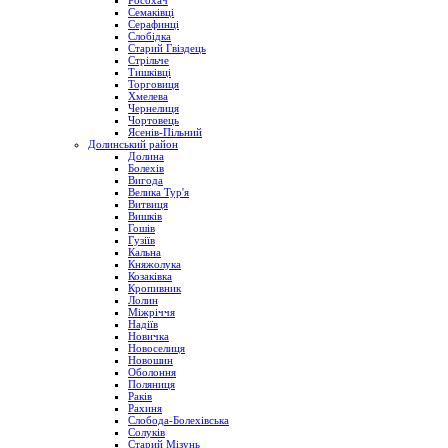
Росохач
Семаківці
Серафинці
Слобідка
Старий Гвіздець
Стрільче
Тишківці
Торговиця
Хмелева
Чернелиця
Чортовець
Ясенів-Пільний
Долинський район
Долина
Болехів
Вигода
Велика Тур'я
Витвиця
Вишків
Гошів
Гузіїв
Кальна
Княжолука
Козаківка
Кропивник
Лолин
Міжріччя
Надіїв
Новичка
Новоселиця
Новошин
Оболоння
Поляниця
Раків
Рахиня
Слобода-Болехівська
Солуків
Старий Мізунь