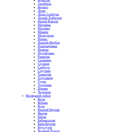
Жукотин
Загайпіль
Корнич
Ліски
Лісна Слобідка
Лісний Хлібичин
Малий Ключів
Марківка
Матеївці
Мишин
Молодятин
Нижнє
Нижній Вербіж
Новомарківка
Пилипи
Підгайчики
Раківчик
Семаківці
Сідлище
Слобода
Струпків
Товмачик
Торговиця
Турка
Угорники
Ценява
Черемхів
Косівський район
Косів
Кобаки
Кути
Нижній Березів
Яворів
Бабин
Бабинопілля
Баня-Березів
Брустурів
Великий Рожин