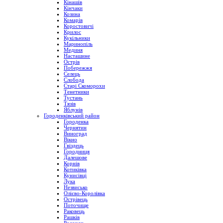
Кінашів
Кінчаки
Козина
Комарів
Коростовичі
Крилос
Кукільники
Маринопіль
Мединя
Насташине
Острів
Побережжя
Селець
Слобода
Старі Скоморохи
Тенетники
Тустань
Тязів
Яблунів
Городенківський район
Городенка
Чернятин
Виноград
Вікно
Гвіздець
Городниця
Далешове
Корнів
Котиківка
Кунисівці
Лука
Незвисько
Олієво-Королівка
Острівець
Поточище
Раковець
Рашків