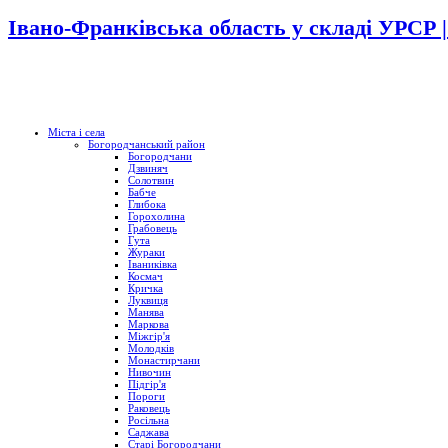
Івано-Франківська область у складі УРСР 
Міста і села
Богородчанський район
Богородчани
Дзвиняч
Солотвин
Бабче
Глибока
Горохолина
Грабовець
Гута
Жураки
Іваниківка
Космач
Кричка
Луквиця
Манява
Маркова
Міжгір'я
Молодків
Монастирчани
Нивочин
Підгір'я
Пороги
Раковець
Росільна
Саджава
Старі Богородчани