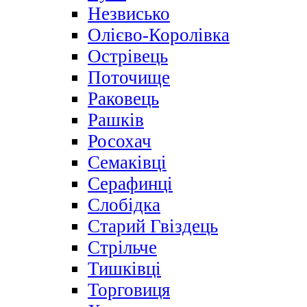
Незвисько
Олієво-Королівка
Острівець
Поточище
Раковець
Рашків
Росохач
Семаківці
Серафинці
Слобідка
Старий Гвіздець
Стрільче
Тишківці
Торговиця