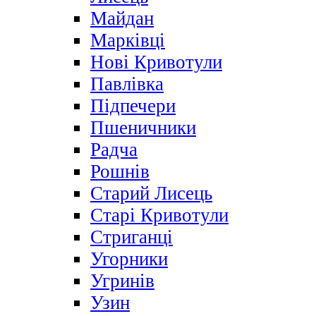
Майдан
Марківці
Нові Кривотули
Павлівка
Підпечери
Пшеничники
Радча
Рошнів
Старий Лисець
Старі Кривотули
Стриганці
Угорники
Угринів
Узин