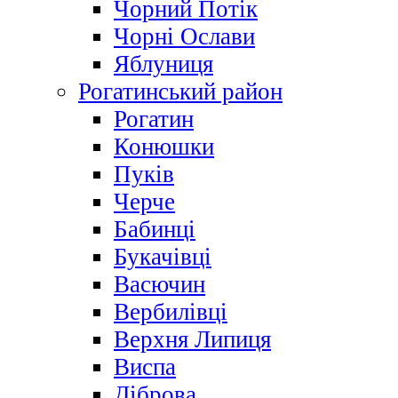
Чорний Потік
Чорні Ослави
Яблуниця
Рогатинський район
Рогатин
Конюшки
Пуків
Черче
Бабинці
Букачівці
Васючин
Вербилівці
Верхня Липиця
Виспа
Діброва