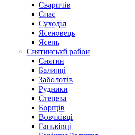
Сваричів
Спас
Суходіл
Ясеновець
Ясень
Снятинськй район
Снятин
Балинці
Заболотів
Рудники
Стецева
Борщів
Вовчківці
Ганьківці