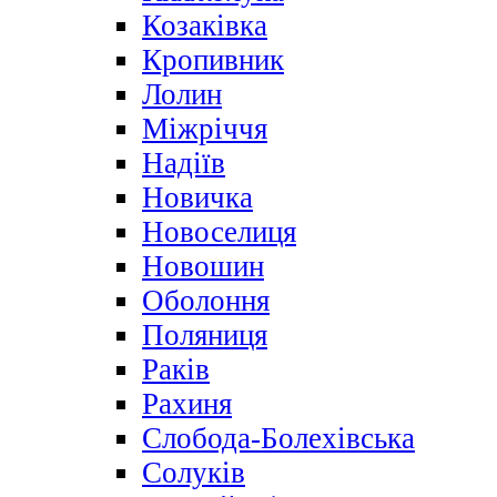
Козаківка
Кропивник
Лолин
Міжріччя
Надіїв
Новичка
Новоселиця
Новошин
Оболоння
Поляниця
Раків
Рахиня
Слобода-Болехівська
Солуків