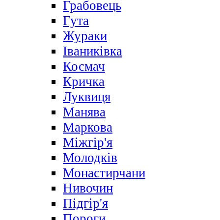
Грабовець
Гута
Жураки
Іваниківка
Космач
Кричка
Луквиця
Манява
Маркова
Міжгір'я
Молодків
Монастирчани
Нивочин
Підгір'я
Пороги