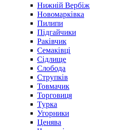
Нижній Вербіж
Новомарківка
Пилипи
Підгайчики
Раківчик
Семаківці
Сідлище
Слобода
Струпків
Товмачик
Торговиця
Турка
Угорники
Ценява