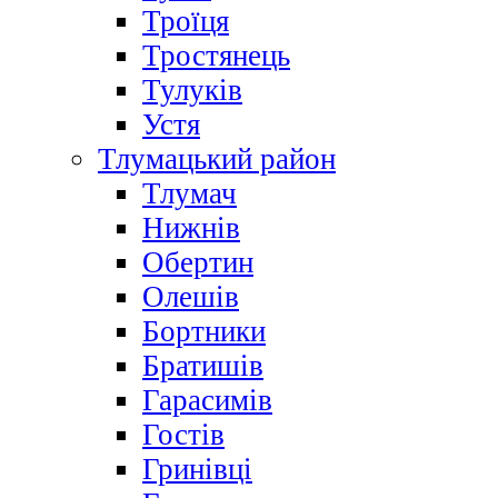
Троїця
Тростянець
Тулуків
Устя
Тлумацький район
Тлумач
Нижнів
Обертин
Олешів
Бортники
Братишів
Гарасимів
Гостів
Гринівці