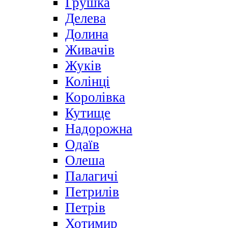
Грушка
Делева
Долина
Живачів
Жуків
Колінці
Королівка
Кутище
Надорожна
Одаїв
Олеша
Палагичі
Петрилів
Петрів
Хотимир