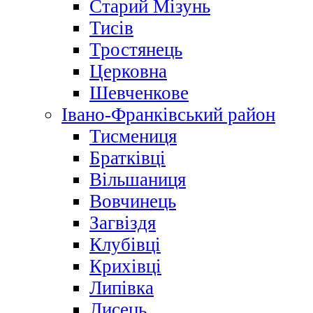
Старий Мізунь
Тисів
Тростянець
Церковна
Шевченкове
Івано-Франківський район
Тисмениця
Братківці
Вільшаниця
Вовчинець
Загвіздя
Клубівці
Крихівці
Липівка
Лисець