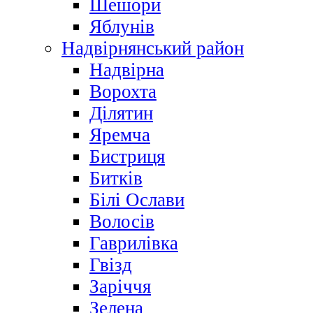
Шешори
Яблунів
Надвірнянський район
Надвірна
Ворохта
Ділятин
Яремча
Бистриця
Битків
Білі Ослави
Волосів
Гаврилівка
Гвізд
Заріччя
Зелена