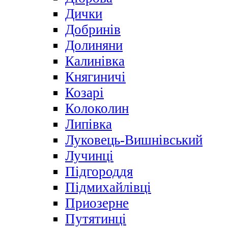
Дички
Добринів
Долиняни
Калинівка
Княгиничі
Козарі
Колоколин
Липівка
Луковець-Вишнівський
Лучинці
Підгороддя
Підмихайлівці
Приозерне
Путятинці