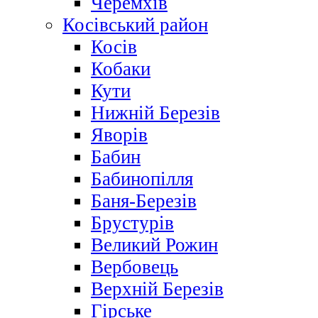
Черемхів
Косівський район
Косів
Кобаки
Кути
Нижній Березів
Яворів
Бабин
Бабинопілля
Баня-Березів
Брустурів
Великий Рожин
Вербовець
Верхній Березів
Гірське