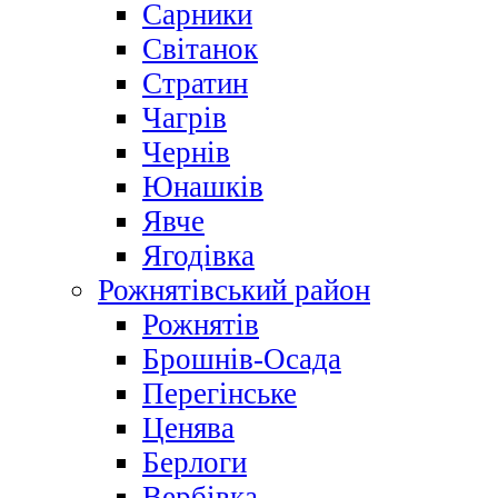
Сарники
Світанок
Стратин
Чагрів
Чернів
Юнашків
Явче
Ягодівка
Рожнятівський район
Рожнятів
Брошнів-Осада
Перегінське
Ценява
Берлоги
Вербівка