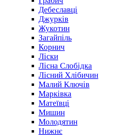
Грабич
Дебеславці
Джурків
Жукотин
Загайпіль
Корнич
Ліски
Лісна Слобідка
Лісний Хлібичин
Малий Ключів
Марківка
Матеївці
Мишин
Молодятин
Нижнє