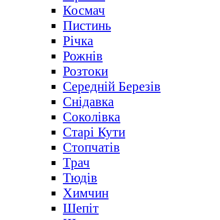
Космач
Пистинь
Річка
Рожнів
Розтоки
Середній Березів
Снідавка
Соколівка
Старі Кути
Стопчатів
Трач
Тюдів
Химчин
Шепіт