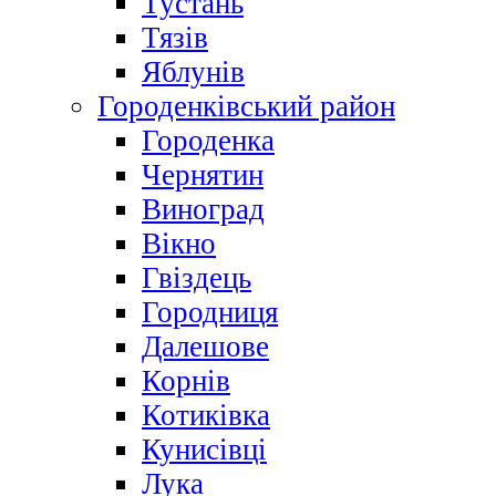
Тустань
Тязів
Яблунів
Городенківський район
Городенка
Чернятин
Виноград
Вікно
Гвіздець
Городниця
Далешове
Корнів
Котиківка
Кунисівці
Лука