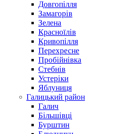
Довгопілля
Замагорів
Зелена
Красноїлів
Кривопілля
Перехресне
Пробійнівка
Стебнів
Устеріки
Яблуниця
Галицький район
Галич
Більшівці
Бурштин