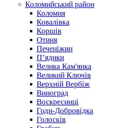
Коломийський район
Коломия
Ковалівка
Коршів
Отиня
Печеніжин
П’ядики
Велика Кам'янка
Великий Ключів
Верхній Вербіж
Виноград
Воскресинці
Годи-Добровідка
Голосків