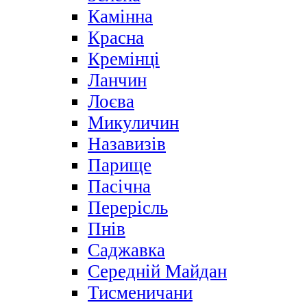
Камінна
Красна
Кремінці
Ланчин
Лоєва
Микуличин
Назавизів
Парище
Пасічна
Перерісль
Пнів
Саджавка
Середній Майдан
Тисменичани