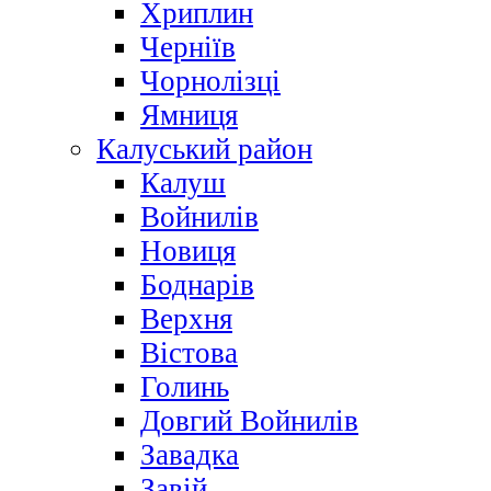
Хриплин
Черніїв
Чорнолізці
Ямниця
Калуський район
Калуш
Войнилів
Новиця
Боднарів
Верхня
Вістова
Голинь
Довгий Войнилів
Завадка
Завій