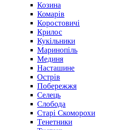
Козина
Комарів
Коростовичі
Крилос
Кукільники
Маринопіль
Мединя
Насташине
Острів
Побережжя
Селець
Слобода
Старі Скоморохи
Тенетники