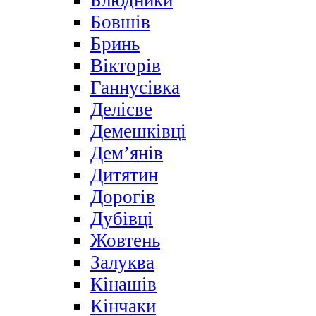
Блюдники
Бовшів
Бринь
Вікторів
Ганнусівка
Делієве
Демешківці
Дем’янів
Дитятин
Дорогів
Дубівці
Жовтень
Залуква
Кінашів
Кінчаки