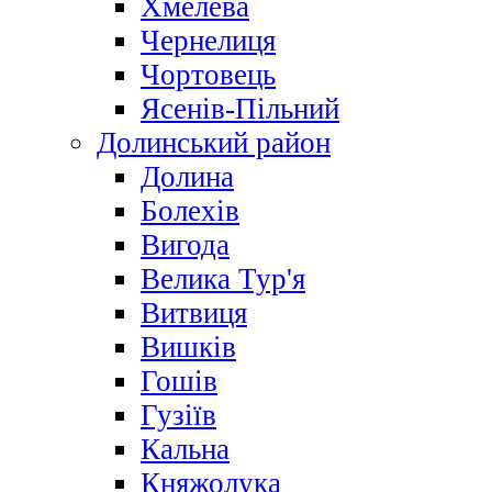
Хмелева
Чернелиця
Чортовець
Ясенів-Пільний
Долинський район
Долина
Болехів
Вигода
Велика Тур'я
Витвиця
Вишків
Гошів
Гузіїв
Кальна
Княжолука