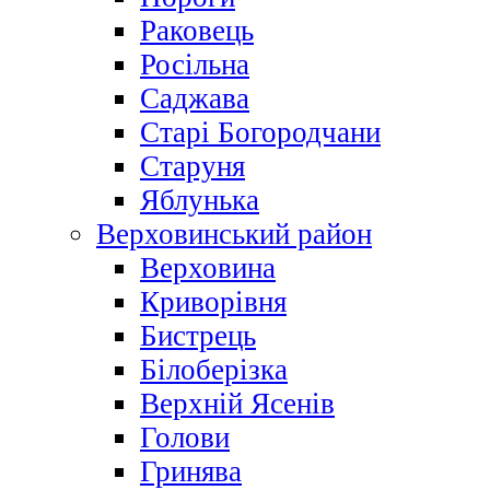
Раковець
Росільна
Саджава
Старі Богородчани
Старуня
Яблунька
Верховинський район
Верховина
Криворівня
Бистрець
Білоберізка
Верхній Ясенів
Голови
Гринява