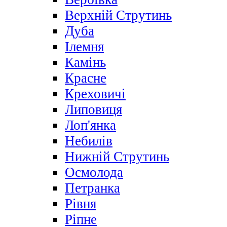
Верхній Струтинь
Дуба
Ілемня
Камінь
Красне
Креховичі
Липовиця
Лоп'янка
Небилів
Нижній Струтинь
Осмолода
Петранка
Рівня
Ріпне