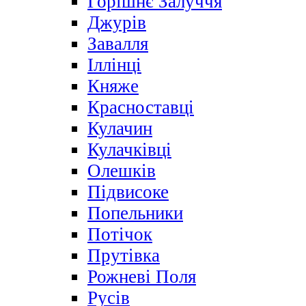
Горішнє Залуччя
Джурів
Завалля
Іллінці
Княже
Красноставці
Кулачин
Кулачківці
Олешків
Підвисоке
Попельники
Потічок
Прутівка
Рожневі Поля
Русів