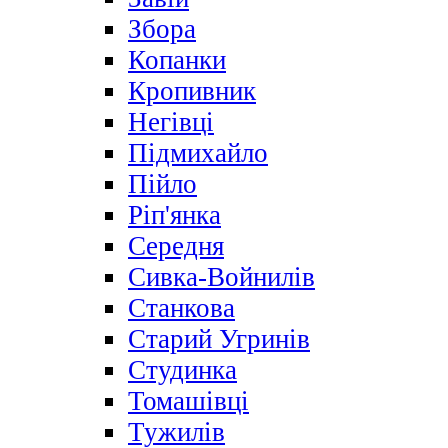
Збора
Копанки
Кропивник
Негівці
Підмихайло
Пійло
Ріп'янка
Середня
Сивка-Войнилів
Станкова
Старий Угринів
Студинка
Томашівці
Тужилів