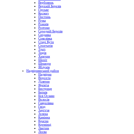
Вербовець
Верхній Березів
Гірське
Космач
Пистинь
Річка
Рожнів
Розтоки
Середній Березів
Снідавка
Соколівка
Старі Кути
Стопчатів
Трач
Тюдів
Химчин
Шепіт
Шешори
Яблунів
Надвірнянський район
Надвірна
Ворохта
Ділятин
Яремча
Бистриця
Битків
Білі Ослави
Волосів
Гаврилівка
Гвізд
Заріччя
Зелена
Камінна
Красна
Кремінці
Ланчин
Лоєва