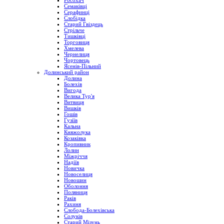
Росохач
Семаківці
Серафинці
Слобідка
Старий Гвіздець
Стрільче
Тишківці
Торговиця
Хмелева
Чернелиця
Чортовець
Ясенів-Пільний
Долинський район
Долина
Болехів
Вигода
Велика Тур'я
Витвиця
Вишків
Гошів
Гузіїв
Кальна
Княжолука
Козаківка
Кропивник
Лолин
Міжріччя
Надіїв
Новичка
Новоселиця
Новошин
Оболоння
Поляниця
Раків
Рахиня
Слобода-Болехівська
Солуків
Старий Мізунь