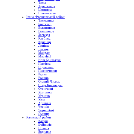
Тисів
Тростянець
Церковна
Шевченкове
Івано-Франківський район
Тисмениця
Братківці
Вільшаниця
Вовчинець
Загвіздя
Клубівці
Крихівці
Липівка
Лисець
Майдан
Марківці
Нові Кривотули
Павлівка
Підпечери
Пшеничники
Радча
Рошнів
Старий Лисець
Старі Кривотули
Стриганці
Угорники
Угринів
Узин
Хриплин
Черніїв
Чорнолізці
Ямниця
Калуський район
Калуш
Войнилів
Новиця
Боднарів