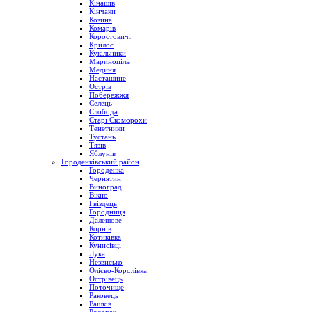
Кінашів
Кінчаки
Козина
Комарів
Коростовичі
Крилос
Кукільники
Маринопіль
Мединя
Насташине
Острів
Побережжя
Селець
Слобода
Старі Скоморохи
Тенетники
Тустань
Тязів
Яблунів
Городенківський район
Городенка
Чернятин
Виноград
Вікно
Гвіздець
Городниця
Далешове
Корнів
Котиківка
Кунисівці
Лука
Незвисько
Олієво-Королівка
Острівець
Поточище
Раковець
Рашків