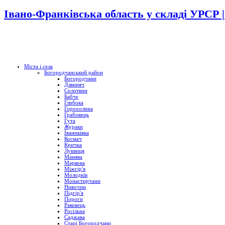
Івано-Франківська область у складі УРСР 
Міста і села
Богородчанський район
Богородчани
Дзвиняч
Солотвин
Бабче
Глибока
Горохолина
Грабовець
Гута
Жураки
Іваниківка
Космач
Кричка
Луквиця
Манява
Маркова
Міжгір'я
Молодків
Монастирчани
Нивочин
Підгір'я
Пороги
Раковець
Росільна
Саджава
Старі Богородчани