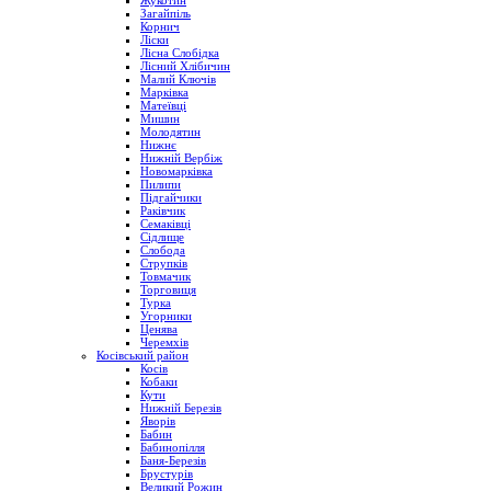
Жукотин
Загайпіль
Корнич
Ліски
Лісна Слобідка
Лісний Хлібичин
Малий Ключів
Марківка
Матеївці
Мишин
Молодятин
Нижнє
Нижній Вербіж
Новомарківка
Пилипи
Підгайчики
Раківчик
Семаківці
Сідлище
Слобода
Струпків
Товмачик
Торговиця
Турка
Угорники
Ценява
Черемхів
Косівський район
Косів
Кобаки
Кути
Нижній Березів
Яворів
Бабин
Бабинопілля
Баня-Березів
Брустурів
Великий Рожин