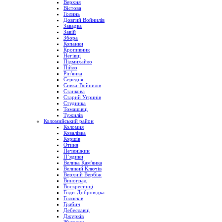
Верхня
Вістова
Голинь
Довгий Войнилів
Завадка
Завій
Збора
Копанки
Кропивник
Негівці
Підмихайло
Пійло
Ріп'янка
Середня
Сивка-Войнилів
Станкова
Старий Угринів
Студинка
Томашівці
Тужилів
Коломийський район
Коломия
Ковалівка
Коршів
Отиня
Печеніжин
П’ядики
Велика Кам'янка
Великий Ключів
Верхній Вербіж
Виноград
Воскресинці
Годи-Добровідка
Голосків
Грабич
Дебеславці
Джурків