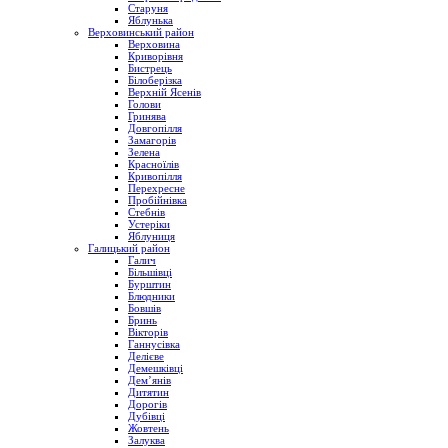
Старуня
Яблунька
Верховинський район
Верховина
Криворівня
Бистрець
Білоберізка
Верхній Ясенів
Голови
Гринява
Довгопілля
Замагорів
Зелена
Красноїлів
Кривопілля
Перехресне
Пробійнівка
Стебнів
Устеріки
Яблуниця
Галицький район
Галич
Більшівці
Бурштин
Блюдники
Бовшів
Бринь
Вікторів
Ганнусівка
Делієве
Демешківці
Дем’янів
Дитятин
Дорогів
Дубівці
Жовтень
Залуква