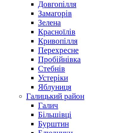
Довгопілля
Замагорів
Зелена
Красноїлів
Кривопілля
Перехресне
Пробійнівка
Стебнів
Устеріки
Яблуниця
Галицький район
Галич
Більшівці
Бурштин