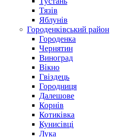
Тустань
Тязів
Яблунів
Городенківський район
Городенка
Чернятин
Виноград
Вікно
Гвіздець
Городниця
Далешове
Корнів
Котиківка
Кунисівці
Лука