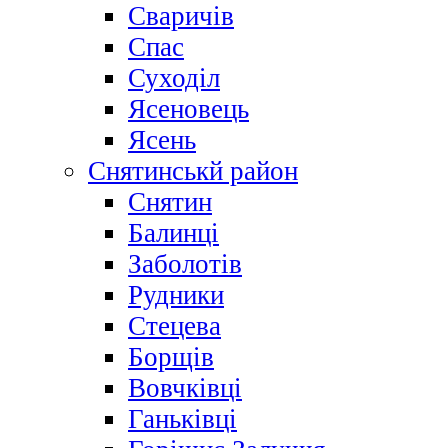
Сваричів
Спас
Суходіл
Ясеновець
Ясень
Снятинськй район
Снятин
Балинці
Заболотів
Рудники
Стецева
Борщів
Вовчківці
Ганьківці