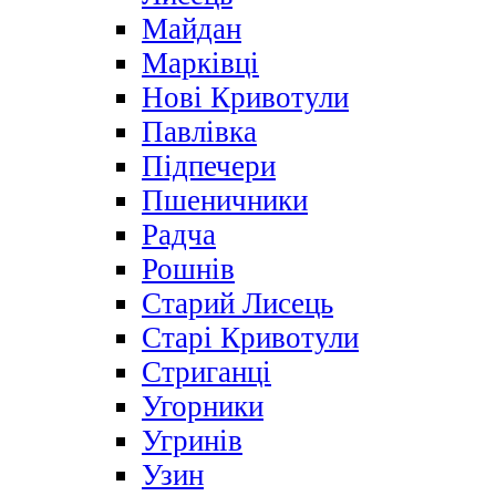
Майдан
Марківці
Нові Кривотули
Павлівка
Підпечери
Пшеничники
Радча
Рошнів
Старий Лисець
Старі Кривотули
Стриганці
Угорники
Угринів
Узин