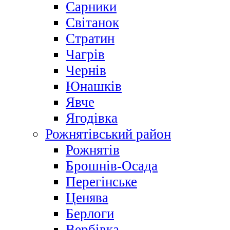
Сарники
Світанок
Стратин
Чагрів
Чернів
Юнашків
Явче
Ягодівка
Рожнятівський район
Рожнятів
Брошнів-Осада
Перегінське
Ценява
Берлоги
Вербівка