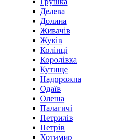
Грушка
Делева
Долина
Живачів
Жуків
Колінці
Королівка
Кутище
Надорожна
Одаїв
Олеша
Палагичі
Петрилів
Петрів
Хотимир