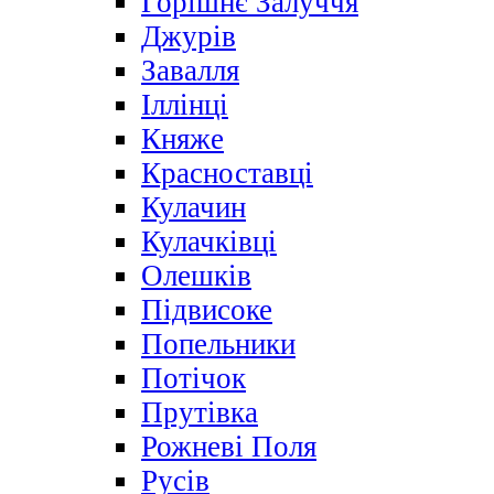
Горішнє Залуччя
Джурів
Завалля
Іллінці
Княже
Красноставці
Кулачин
Кулачківці
Олешків
Підвисоке
Попельники
Потічок
Прутівка
Рожневі Поля
Русів