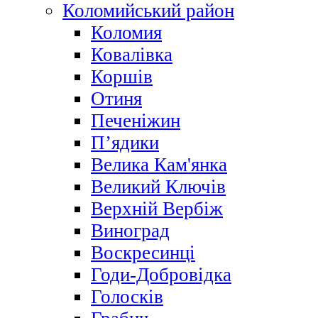
Коломийський район
Коломия
Ковалівка
Коршів
Отиня
Печеніжин
П’ядики
Велика Кам'янка
Великий Ключів
Верхній Вербіж
Виноград
Воскресинці
Годи-Добровідка
Голосків