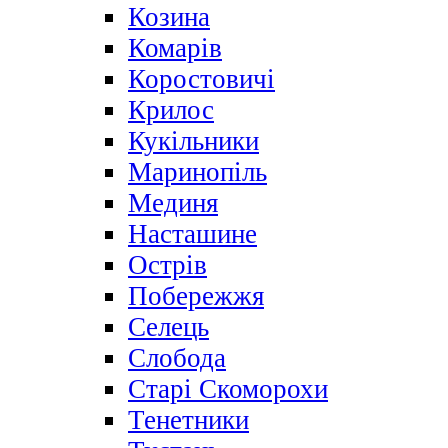
Козина
Комарів
Коростовичі
Крилос
Кукільники
Маринопіль
Мединя
Насташине
Острів
Побережжя
Селець
Слобода
Старі Скоморохи
Тенетники