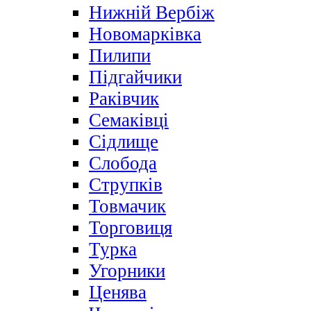
Нижній Вербіж
Новомарківка
Пилипи
Підгайчики
Раківчик
Семаківці
Сідлище
Слобода
Струпків
Товмачик
Торговиця
Турка
Угорники
Ценява