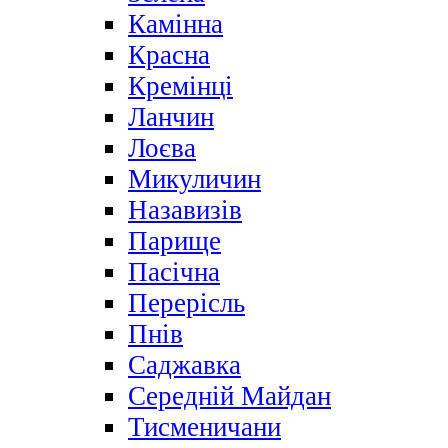
Камінна
Красна
Кремінці
Ланчин
Лоєва
Микуличин
Назавизів
Парище
Пасічна
Перерісль
Пнів
Саджавка
Середній Майдан
Тисменичани