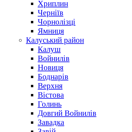
Хриплин
Черніїв
Чорнолізці
Ямниця
Калуський район
Калуш
Войнилів
Новиця
Боднарів
Верхня
Вістова
Голинь
Довгий Войнилів
Завадка
Завій