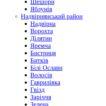
Шешори
Яблунів
Надвірнянський район
Надвірна
Ворохта
Ділятин
Яремча
Бистриця
Битків
Білі Ослави
Волосів
Гаврилівка
Гвізд
Заріччя
Зелена