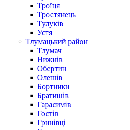
Троїця
Тростянець
Тулуків
Устя
Тлумацький район
Тлумач
Нижнів
Обертин
Олешів
Бортники
Братишів
Гарасимів
Гостів
Гринівці