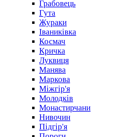
Грабовець
Гута
Жураки
Іваниківка
Космач
Кричка
Луквиця
Манява
Маркова
Міжгір'я
Молодків
Монастирчани
Нивочин
Підгір'я
Пороги