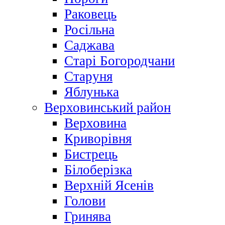
Раковець
Росільна
Саджава
Старі Богородчани
Старуня
Яблунька
Верховинський район
Верховина
Криворівня
Бистрець
Білоберізка
Верхній Ясенів
Голови
Гринява