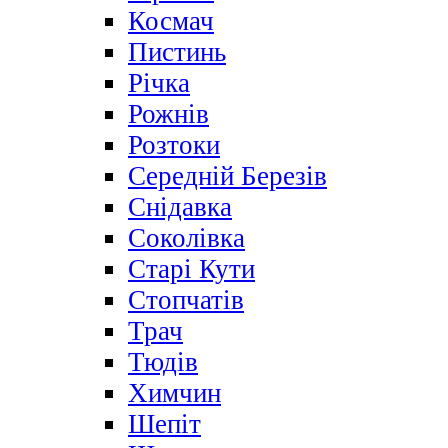
Космач
Пистинь
Річка
Рожнів
Розтоки
Середній Березів
Снідавка
Соколівка
Старі Кути
Стопчатів
Трач
Тюдів
Химчин
Шепіт