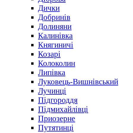
Дички
Добринів
Долиняни
Калинівка
Княгиничі
Козарі
Колоколин
Липівка
Луковець-Вишнівський
Лучинці
Підгороддя
Підмихайлівці
Приозерне
Путятинці