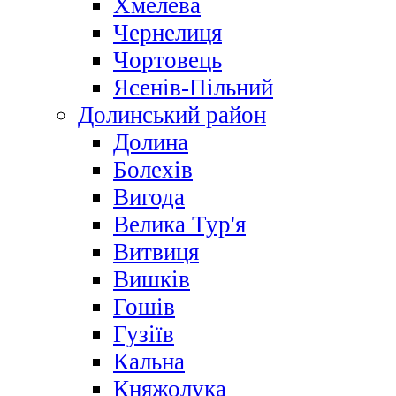
Хмелева
Чернелиця
Чортовець
Ясенів-Пільний
Долинський район
Долина
Болехів
Вигода
Велика Тур'я
Витвиця
Вишків
Гошів
Гузіїв
Кальна
Княжолука