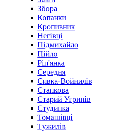
Збора
Копанки
Кропивник
Негівці
Підмихайло
Пійло
Ріп'янка
Середня
Сивка-Войнилів
Станкова
Старий Угринів
Студинка
Томашівці
Тужилів