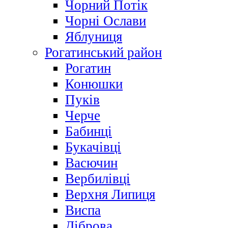
Чорний Потік
Чорні Ослави
Яблуниця
Рогатинський район
Рогатин
Конюшки
Пуків
Черче
Бабинці
Букачівці
Васючин
Вербилівці
Верхня Липиця
Виспа
Діброва