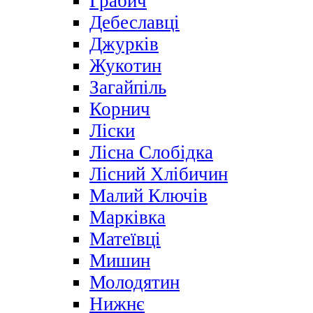
Грабич
Дебеславці
Джурків
Жукотин
Загайпіль
Корнич
Ліски
Лісна Слобідка
Лісний Хлібичин
Малий Ключів
Марківка
Матеївці
Мишин
Молодятин
Нижнє