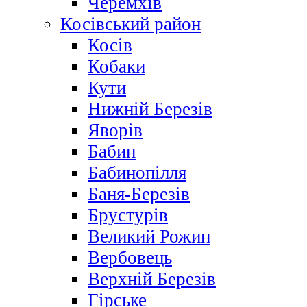
Черемхів
Косівський район
Косів
Кобаки
Кути
Нижній Березів
Яворів
Бабин
Бабинопілля
Баня-Березів
Брустурів
Великий Рожин
Вербовець
Верхній Березів
Гірське