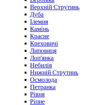
Верхній Струтинь
Дуба
Ілемня
Камінь
Красне
Креховичі
Липовиця
Лоп'янка
Небилів
Нижній Струтинь
Осмолода
Петранка
Рівня
Ріпне