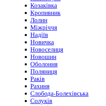
Козаківка
Кропивник
Лолин
Міжріччя
Надіїв
Новичка
Новоселиця
Новошин
Оболоння
Поляниця
Раків
Рахиня
Слобода-Болехівська
Солуків