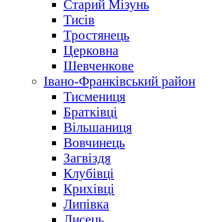
Старий Мізунь
Тисів
Тростянець
Церковна
Шевченкове
Івано-Франківський район
Тисмениця
Братківці
Вільшаниця
Вовчинець
Загвіздя
Клубівці
Крихівці
Липівка
Лисець