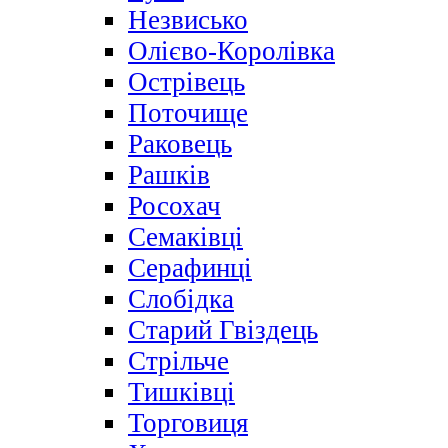
Незвисько
Олієво-Королівка
Острівець
Поточище
Раковець
Рашків
Росохач
Семаківці
Серафинці
Слобідка
Старий Гвіздець
Стрільче
Тишківці
Торговиця