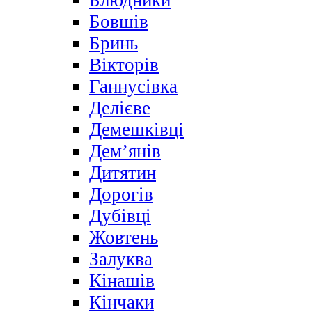
Блюдники
Бовшів
Бринь
Вікторів
Ганнусівка
Делієве
Демешківці
Дем’янів
Дитятин
Дорогів
Дубівці
Жовтень
Залуква
Кінашів
Кінчаки